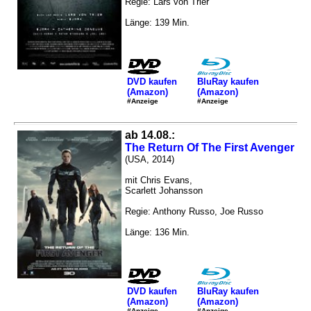
Regie: Lars von Trier
Länge: 139 Min.
DVD kaufen
BluRay kaufen
(Amazon)
(Amazon)
#Anzeige
#Anzeige
ab 14.08.:
The Return Of The First Avenger
(USA, 2014)
mit Chris Evans,
Scarlett Johansson
Regie: Anthony Russo, Joe Russo
Länge: 136 Min.
DVD kaufen
BluRay kaufen
(Amazon)
(Amazon)
#Anzeige
#Anzeige