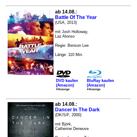
ab 14.08.:
Battle Of The Year
(USA, 2013)
mit Josh Holloway,
Laz Alonso
Regie: Benson Lee
Länge: 110 Min.
DVD kaufen
BluRay kaufen
(Amazon)
(Amazon)
#Anzeige
#Anzeige
ab 14.08.:
Dancer In The Dark
(DK/S/F, 2000)
mit Björk,
Catherine Deneuve