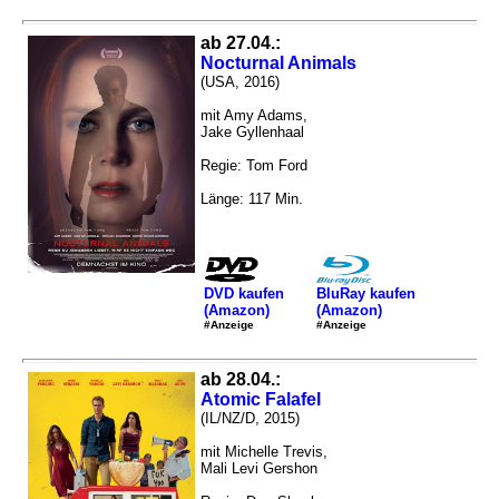
ab 27.04.:
Nocturnal Animals
(USA, 2016)
mit Amy Adams,
Jake Gyllenhaal
Regie: Tom Ford
Länge: 117 Min.
DVD kaufen
BluRay kaufen
(Amazon)
(Amazon)
#Anzeige
#Anzeige
ab 28.04.:
Atomic Falafel
(IL/NZ/D, 2015)
mit Michelle Trevis,
Mali Levi Gershon