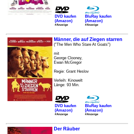
DVD kaufen
BluRay kaufen
(Amazon)
(Amazon)
#Anzeige
#Anzeige
Männer, die auf Ziegen starren
("The Men Who Stare At Goats")
mit
George Clooney,
Ewan McGregor
Regie: Grant Heslov
Verleih: Kinowelt
Länge: 93 Min.
DVD kaufen
BluRay kaufen
(Amazon)
(Amazon)
#Anzeige
#Anzeige
Der Räuber