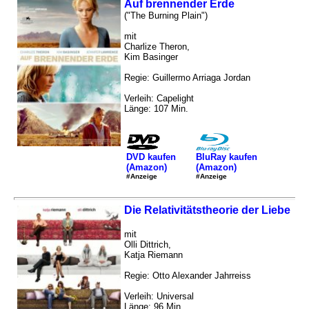
Auf brennender Erde
("The Burning Plain")
mit
Charlize Theron,
Kim Basinger
Regie: Guillermo Arriaga Jordan
Verleih: Capelight
Länge: 107 Min.
DVD kaufen
BluRay kaufen
(Amazon)
(Amazon)
#Anzeige
#Anzeige
Die Relativitätstheorie der Liebe
mit
Olli Dittrich,
Katja Riemann
Regie: Otto Alexander Jahrreiss
Verleih: Universal
Länge: 96 Min.