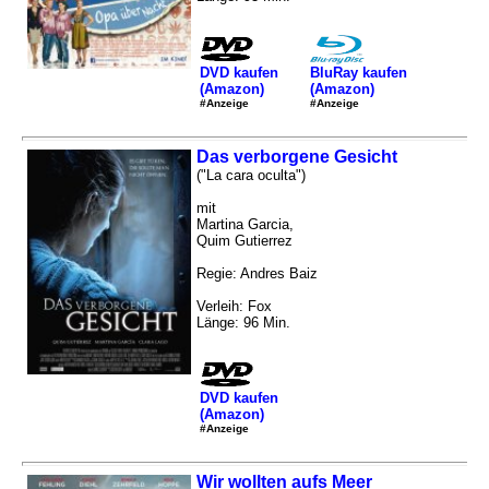
DVD kaufen
BluRay kaufen
(Amazon)
(Amazon)
#Anzeige
#Anzeige
Das verborgene Gesicht
("La cara oculta")
mit
Martina Garcia,
Quim Gutierrez
Regie: Andres Baiz
Verleih: Fox
Länge: 96 Min.
DVD kaufen
(Amazon)
#Anzeige
Wir wollten aufs Meer