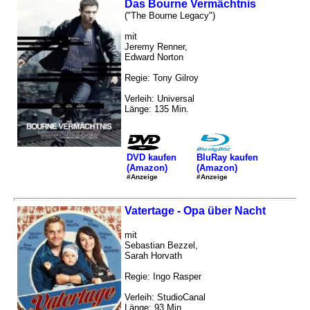
Das Bourne Vermächtnis
("The Bourne Legacy")
mit
Jeremy Renner,
Edward Norton
Regie: Tony Gilroy
Verleih: Universal
Länge: 135 Min.
DVD kaufen
BluRay kaufen
(Amazon)
(Amazon)
#Anzeige
#Anzeige
Vatertage - Opa über Nacht
mit
Sebastian Bezzel,
Sarah Horvath
Regie: Ingo Rasper
Verleih: StudioCanal
Länge: 93 Min.