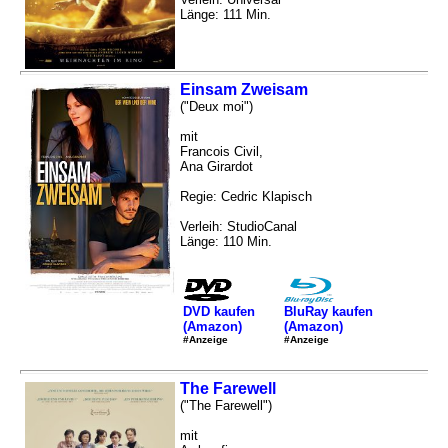
Länge: 111 Min.
Einsam Zweisam
("Deux moi")
mit
Francois Civil,
Ana Girardot
Regie: Cedric Klapisch
Verleih: StudioCanal
Länge: 110 Min.
DVD kaufen
BluRay kaufen
(Amazon)
(Amazon)
#Anzeige
#Anzeige
The Farewell
("The Farewell")
mit