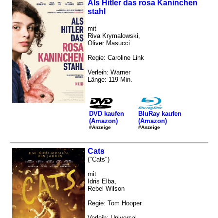
Als Hitler das rosa Kaninchen
stahl
mit
Riva Krymalowski,
Oliver Masucci
Regie: Caroline Link
Verleih: Warner
Länge: 119 Min.
DVD kaufen
BluRay kaufen
(Amazon)
(Amazon)
#Anzeige
#Anzeige
Cats
("Cats")
mit
Idris Elba,
Rebel Wilson
Regie: Tom Hooper
Verleih: Universal