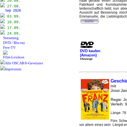
20.08.
hatte gerade einen Schlaganf
Fabrikant und Kunstsamml
27.08.
leidenschaftlich liebt, nun ab
Sep 2026
Aussicht auf Besserung möch
03.09.
Emmanuèle, die Lieblingstocht
10.09.
17.09.
24.09.
Streaming
DVD / Blu-ray
Free-TV
DVD kaufen
(Amazon)
Film-Lexikon
#Anzeige
Alle OSCAR®-Gewinner
Impressum
Geschi
mit
Jossi Jan
Regie: J
Verleih: 
Länge: 78 
Fürs Sch
vor allem eines sein: Längst er