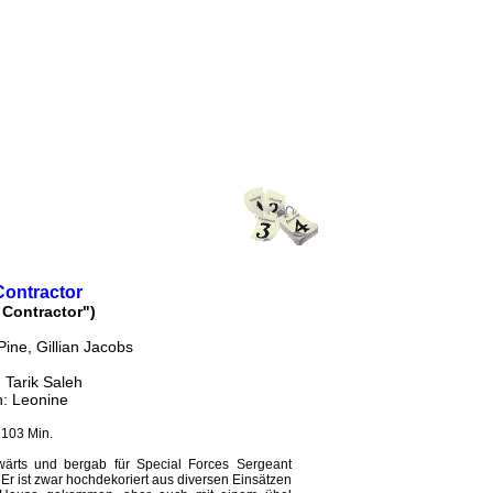
Contractor
 Contractor")
Pine, Gillian Jacobs
 Tarik Saleh
h: Leonine
 103 Min.
wärts und bergab für Special Forces Sergeant
Er ist zwar hochdekoriert aus diversen Einsätzen