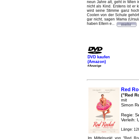
neun Jahre alt, geht in Wien 
nicht als Kind. Erstens ist er
wird seine Stimme ganz hoch 
Coolen von der Schule gehört
gar nicht, sagen Mama (Ursul
haben Eltern e...
DVD kaufen
(Amazon)
#Anzeige
Red Ro
("Red R
mit
Simon Re
Regie: S
Verleih: 
Länge: 12
.Im Mittelpunkt von "Red Ro