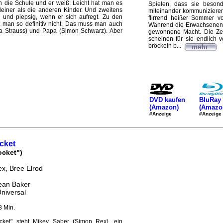
in die Schule und er weiß: Leicht hat man es
Spielen, dass sie beson
 kleiner als die anderen Kinder. Und zweitens
miteinander kommunizieren
und piepsig, wenn er sich aufregt. Zu den
flirrend heißer Sommer vo
 man so definitiv nicht. Das muss man auch
Während die Erwachsenen n
a Strauss) und Papa (Simon Schwarz). Aber
gewonnene Macht. Die Ze
scheinen für sie endlich 
bröckeln b...
DVD kaufen
BluRay 
(Amazon)
(Amazo
#Anzeige
#Anzeige
cket
ocket")
x, Bree Elrod
ean Baker
Universal
8 Min.
cket" steht Mikey Saber (Simon Rex), ein