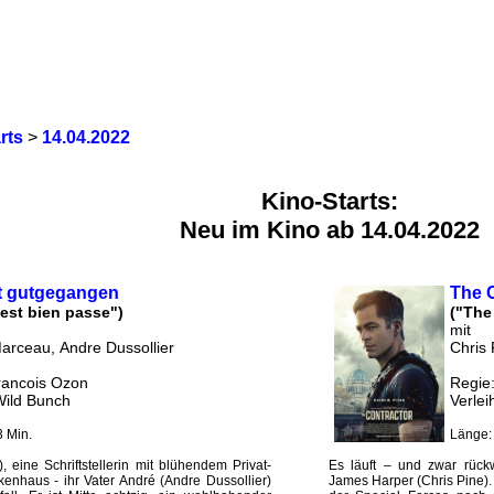
rts
>
14.04.2022
Kino-Starts:
Neu im Kino ab 14.04.2022
st gutgegangen
The 
'est bien passe")
("The
mit
arceau, Andre Dussollier
Chris 
rancois Ozon
Regie:
Wild Bunch
Verlei
 Min.
Länge:
eine Schriftstellerin mit blühendem Privat-
Es läuft – und zwar rück
kenhaus - ihr Vater André (Andre Dussollier)
James Harper (Chris Pine). 