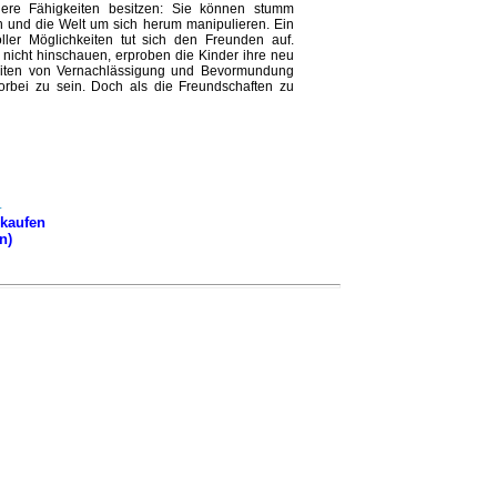
dere Fähigkeiten besitzen: Sie können stumm
 und die Welt um sich herum manipulieren. Ein
ller Möglichkeiten tut sich den Freunden auf.
icht hinschauen, erproben die Kinder ihre neu
iten von Vernachlässigung und Bevormundung
vorbei zu sein. Doch als die Freundschaften zu
kaufen
n)