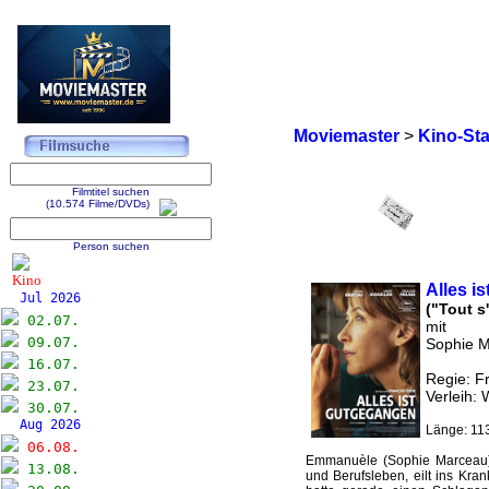
Moviemaster
>
Kino-Sta
Filmtitel suchen
(10.574 Filme/DVDs)
Person suchen
Kino
Alles i
Jul 2026
("Tout s
02.07.
mit
09.07.
Sophie M
16.07.
Regie: F
23.07.
Verleih: 
30.07.
Aug 2026
Länge: 113
06.08.
Emmanuèle (Sophie Marceau), 
13.08.
und Berufsleben, eilt ins Kran