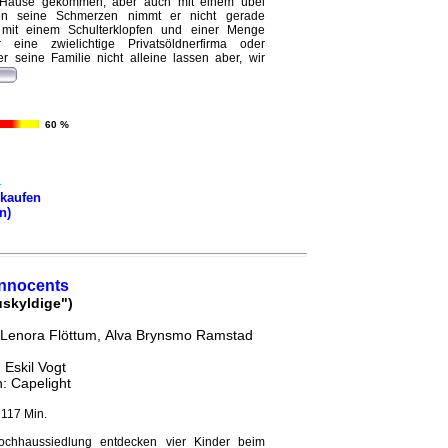
 Hause gekommen, aber auch mit einem übel
gen seine Schmerzen nimmt er nicht gerade
r mit einem Schulterklopfen und einer Menge
 eine zwielichtige Privatsöldnerfirma oder
r seine Familie nicht alleine lassen aber, wir
60 %
kaufen
n)
Innocents
uskyldige")
 Lenora Flöttum, Alva Brynsmo Ramstad
 Eskil Vogt
h: Capelight
 117 Min.
ochhaussiedlung entdecken vier Kinder beim