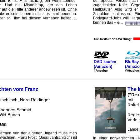
all. Er ist Mitte achtzig, ein wohlhabender
der Special Forces nach
er. Und ein Misanthrop, der das Leben
zugerichteten Knie. Ge
er auf die Hilfe anderer angewiesen ist. Ohne
Heilkräuter. Also wird e
te er sein Leben selbstbestimmt beenden.
Schulden entlassen. Für
er, soll ihm bei diesem Vorhaben helfen. ...
Bodyguard-Jobs will Harpe
kennen das – ei...
Die Redaktions-Wertung:
DVD kaufen
BluRay 
(Amazon)
(Amazo
#Anzeige
#Anzeige
chten vom Franz
The 
("De 
tschitsch, Nora Reidinger
mit
Rakel
ohannes Schmid
Wild Bunch
Regie:
Verlei
Min.
Länge:
wärmen von der eigenen Jugend muss man
wachsen. Franz Fröstl (Jossi Jantschitsch) ist
In einer norwegischen H