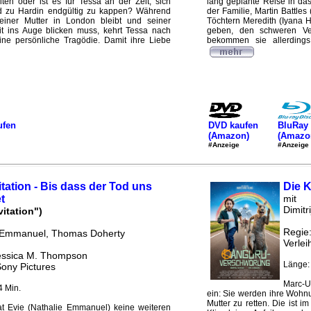
ten oder ist es für Tessa an der Zeit, sich
lang geplante Reise in da
nd zu Hardin endgültig zu kappen? Während
der Familie, Martin Battles
einer Mutter in London bleibt und seiner
Töchtern Meredith (Iyana H
t ins Auge blicken muss, kehrt Tessa nach
geben, den schweren Ver
eine persönliche Tragödie. Damit ihre Liebe
bekommen sie allerdings
ufen
DVD kaufen
BluRay 
(Amazon)
(Amazo
#Anzeige
#Anzeige
itation - Bis dass der Tod uns
Die 
t
mit
Dimitr
vitation")
Regie
 Emmanuel, Thomas Doherty
Verlei
essica M. Thompson
Länge:
Sony Pictures
Marc-U
4 Min.
ein: Sie werden ihre Wohnu
Mutter zu retten. Die ist 
t Evie (Nathalie Emmanuel) keine weiteren