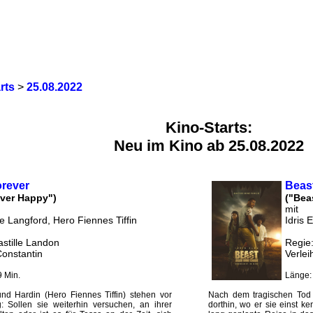
rts
>
25.08.2022
Kino-Starts:
Neu im Kino ab 25.08.2022
orever
Beas
Ever Happy")
("Bea
mit
e Langford, Hero Fiennes Tiffin
Idris 
astille Landon
Regie
Constantin
Verlei
 Min.
Länge:
nd Hardin (Hero Fiennes Tiffin) stehen vor
Nach dem tragischen Tod s
 Sollen sie weiterhin versuchen, an ihrer
dorthin, wo er sie einst k