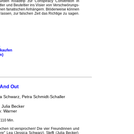
surden Roadtrip zur Conspiracy Convention in
tler und Beuteltier ins Visier von Verschwörungs-
nen fanatischen Anhängern. Blöderweise können
 lassen, zur falschen Zeit das Richtige zu sagen.
kaufen
n)
 And Out
a Schwarz, Petra Schmidt-Schaller
 Julia Becker
h: Warner
 110 Min.
ochen ist versprochen! Die vier Freundinnen und
re" Lea (Jessica Schwarz), Steffi (Julia Becker),