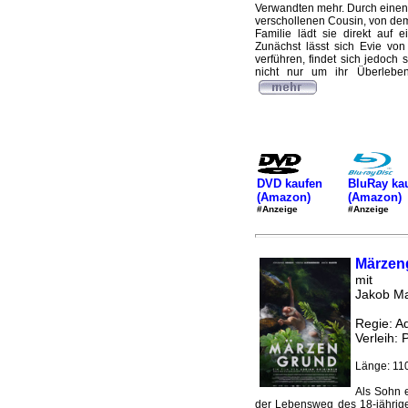
Verwandten mehr. Durch einen 
verschollenen Cousin, von dem
Familie lädt sie direkt auf 
Zunächst lässt sich Evie vo
verführen, findet sich jedoch 
nicht nur um ihr Überleben
DVD kaufen
BluRay ka
(Amazon)
(Amazon)
#Anzeige
#Anzeige
Märzen
mit
Jakob Ma
Regie: A
Verleih: 
Länge: 110
Als Sohn e
der Lebensweg des 18-jährige