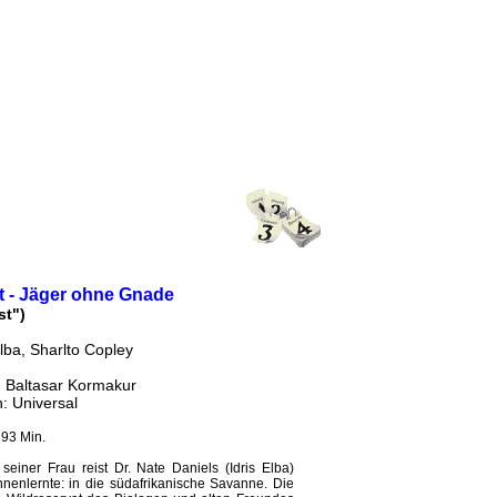
t - Jäger ohne Gnade
st")
Elba, Sharlto Copley
: Baltasar Kormakur
h: Universal
 93 Min.
einer Frau reist Dr. Nate Daniels (Idris Elba)
ennenlernte: in die südafrikanische Savanne. Die