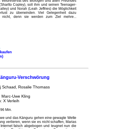
s Wildreservat des Biologen und alten Freundes
 (Sharlto Copley), soll ihm und seinen Teenager-
alley) und Norah (Leah Jeffries) die Möglichkeit
lust zu überwinden. Viel Gelegenheit dazu
 nicht, denn sie werden zum Ziel mehre...
kaufen
n)
Känguru-Verschwörung
ij Schaad, Rosalie Thomass
: Marc-Uwe Kling
h: X Verleih
 96 Min.
we und das Känguru gehen eine gewagte Wette
ng verlieren, wenn sie es nicht schaffen, Marias
im Internet falsch abgebogen und leugnet nun die