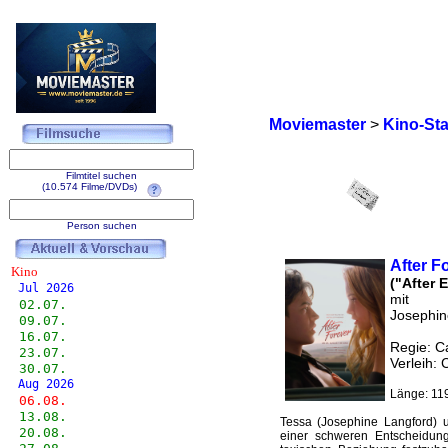
Moviemaster
>
Kino-Sta
Filmtitel suchen
(10.574 Filme/DVDs)
Person suchen
After F
Kino
("After 
Jul 2026
mit
02.07.
Josephin
09.07.
16.07.
Regie: C
23.07.
Verleih: 
30.07.
Aug 2026
Länge: 119
06.08.
13.08.
Tessa (Josephine Langford) u
20.08.
einer schweren Entscheidung: