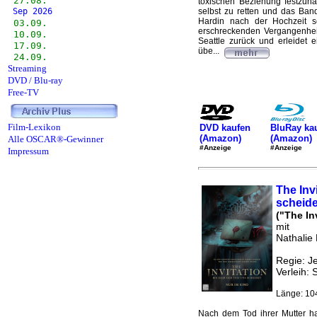
27.08.
toxischen Beziehung festzuhal
Sep 2026
selbst zu retten und das Ba
Hardin nach der Hochzeit s
03.09.
erschreckenden Vergangenhei
10.09.
Seattle zurück und erleidet 
17.09.
übe...
24.09.
Streaming
DVD / Blu-ray
Free-TV
Film-Lexikon
DVD kaufen
BluRay ka
(Amazon)
(Amazon)
Alle OSCAR®-Gewinner
#Anzeige
#Anzeige
Impressum
The Inv
scheide
("The In
mit
Nathalie
Regie: J
Verleih: 
Länge: 10
Nach dem Tod ihrer Mutter ha