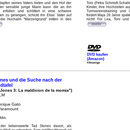
stapfen seines Vaters treten und den Hof der
Toni (Petra Schmidt-Schall
er sensible junge Mann kann die an ihn
Kinder, ihre Hochzeiten au
t erfüllen und schlittert in eine schwere
Turnvereinstraining und 
en zu gelangen, schickt ihn Elias’ Vater auf
fordert Maja 26 Jahre später
 die Hochalm "Märzengrund" mitten in den
nicht! Für Lea, Toni und 
DVD kaufen
(Amazon)
#Anzeige
nes und die Suche nach der
dtafel
Jones 3: La maldicion de la momia")
ILM
nrique Gato
 Paramount
Min.
t der liebenswerte Tad Stones davon, als