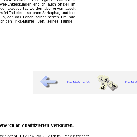
e Welt zu erkunden. Sein größter Wunsch ist
ver-Entdeckungen endlich auch offiziell im
gen akzeptiert zu werden, aber er vermasselt
erstört Tad einen seltenen Sarkophag und löst
aus, der das Leben seiner besten Freunde
schigen Inka-Mumie, Jeff, seines Hunde...
Eine Woche zurück
Eine Woc
ne ich an qualifizierten Verkäufen.
vie Script" 10.2.1; © 2002 - 2026 by Frank Ehrlacher