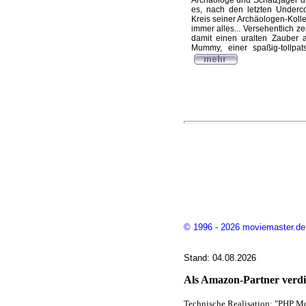
Archäologe und Schatzjäger di
es, nach den letzten Underco
Kreis seiner Archäologen-Kolle
immer alles... Versehentlich z
damit einen uralten Zauber 
Mummy, einer spaßig-tollpat
© 1996 - 2026 moviemaster.de
Stand: 04.08.2026
Als Amazon-Partner verdie
Technische Realisation: "PHP Mo