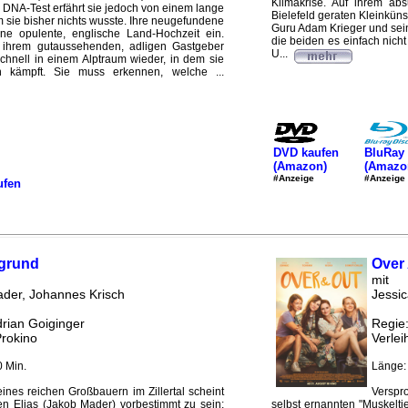
Klimakrise. Auf ihrem ab
DNA-Test erfährt sie jedoch von einem lange
Bielefeld geraten Kleinküns
 sie bisher nichts wusste. Ihre neugefundene
Guru Adam Krieger und sei
eine opulente, englische Land-Hochzeit ein.
die beiden es einfach nicht
n ihrem gutaussehenden, adligen Gastgeber
U...
schnell in einem Alptraum wieder, in dem sie
 kämpft. Sie muss erkennen, welche ...
DVD kaufen
BluRay 
(Amazon)
(Amazo
#Anzeige
#Anzeige
ufen
grund
Over
mit
der, Johannes Krisch
Jessic
drian Goiginger
Regie:
Prokino
Verlei
 Min.
Länge:
ines reichen Großbauern im Zillertal scheint
Verspr
n Elias (Jakob Mader) vorbestimmt zu sein:
selbst ernannten "Muskeltie