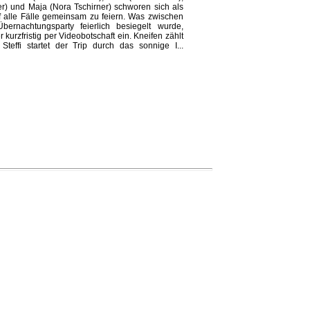
er) und Maja (Nora Tschirner) schworen sich als
f alle Fälle gemeinsam zu feiern. Was zwischen
Übernachtungsparty feierlich besiegelt wurde,
 kurzfristig per Videobotschaft ein. Kneifen zählt
Steffi startet der Trip durch das sonnige I...