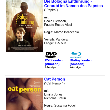
Die Bologna Entführung -
Geraubt im Namen des Papstes
("Rapito")
mit
Paolo Pierobon,
Fausto Russo Alesi
Regie: Marco Bellocchio
Verleih: Pandora
Länge: 125 Min.
DVD kaufen
BluRay kaufen
(Amazon)
(Amazon)
#Anzeige
#Anzeige
Cat Person
("Cat Person")
mit
Emilia Jones,
Nicholas Braun
Regie: Susanna Fogel