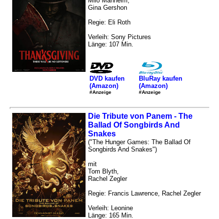
Milo Manheim,
Gina Gershon
Regie: Eli Roth
Verleih: Sony Pictures
Länge: 107 Min.
DVD kaufen
BluRay kaufen
(Amazon)
(Amazon)
#Anzeige
#Anzeige
Die Tribute von Panem - The
Ballad Of Songbirds And
Snakes
("The Hunger Games: The Ballad Of
Songbirds And Snakes")
mit
Tom Blyth,
Rachel Zegler
Regie: Francis Lawrence, Rachel Zegler
Verleih: Leonine
Länge: 165 Min.