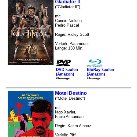
Gladiator II
("Gladiator II")
mit
Connie Nielsen,
Pedro Pascal
Regie: Ridley Scott
Verleih: Paramount
Länge: 150 Min.
DVD kaufen
BluRay kaufen
(Amazon)
(Amazon)
#Anzeige
#Anzeige
Motel Destino
("Motel Destino")
mit
Iago Xavier,
Fabio Assuncao
Regie: Karim Ainouz
Verleih: Piffl