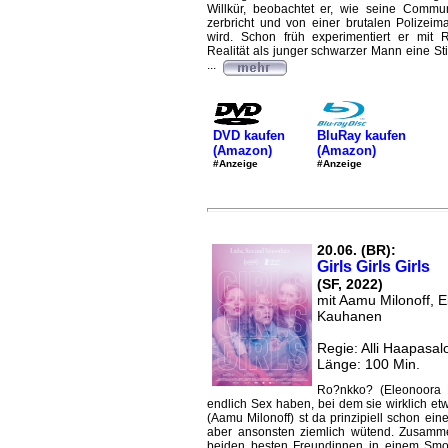
Willkür, beobachtet er, wie seine Commu
zerbricht und von einer brutalen Polizeima
wird. Schon früh experimentiert er mit 
Realität als junger schwarzer Mann eine S
...
DVD kaufen
BluRay kaufen
(Amazon)
(Amazon)
#Anzeige
#Anzeige
20.06. (BR):
Girls Girls Girls
(SF, 2022)
mit Aamu Milonoff, 
Kauhanen
Regie: Alli Haapasal
Länge: 100 Min.
Ro?nkko? (Eleonoora 
endlich Sex haben, bei dem sie wirklich et
(Aamu Milonoff) st da prinzipiell schon einen
aber ansonsten ziemlich wütend. Zusamme
beiden besten Freundinnen in einem Smoo