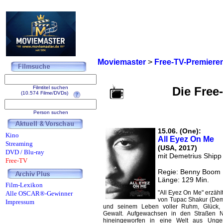
Moviemaster
>
Free-TV-Premiere
Filmtitel suchen
Die Free
(10.574 Filme/DVDs)
Person suchen
15.06. (One):
Kino
All Eyez On Me
Streaming
(USA, 2017)
DVD / Blu-ray
mit Demetrius Shipp 
Free-TV
Regie: Benny Boom
Länge: 129 Min.
Film-Lexikon
"All Eyez On Me" erzähl
Alle OSCAR®-Gewinner
von Tupac Shakur (Demet
Impressum
und seinem Leben voller Ruhm, Glück, 
Gewalt. Aufgewachsen in den Straßen 
hineingeworfen in eine Welt aus Unger