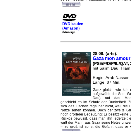
DVD kaufen
(Amazon)
#Anzeige
28.06. (arte):
Gaza mon amour
(PSE/F/D/P/IL/QAT, 
mit Salim Dau, Hiam
Regie: Arab Nasser,
Länge: 87 Min.
Ganz gleich, wie kalt 
aufgewühlt die See: W
Dau) auf das Meer 
geschieht es im Schutz der Dunkelheit. 
sich das Fischen tagsüber nicht, weil die 
Netze sehen können. Doch der zweite Gru
noch größerer Bedeutung: Er besitzt keine 
Risikos bewusst, dass man ihn jederzeit 
wirft der Mann aus Gaza seine Netze unwei
– zu groß ist sonst die Gefahr, dass er ve