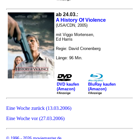
ab 24.03.:
A History Of Violence
(USA/CDN, 2005)
mit Viggo Mortensen,
Ed Harris
Regie: David Cronenberg
Länge: 96 Min.
DVD kaufen
BluRay kaufen
(Amazon)
(Amazon)
#Anzeige
#Anzeige
Eine Woche zurück (13.03.2006)
Eine Woche vor (27.03.2006)
© 1996 - 2026 moviemaster.de