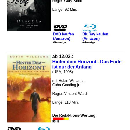
Regie: Gary Shore
Länge: 92 Min.
DVD kaufen
BluRay kaufen
(Amazon)
(Amazon)
#Anzeige
#Anzeige
ab 12.02.:
Hinter dem Horizont - Das Ende
ist nur der Anfang
(USA, 1998)
mit Robin Williams,
Cuba Gooding jr.
Regie: Vincent Ward
Länge: 113 Min.
Die Redaktions-Wertung:
55 %