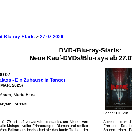
 Blu-ray-Starts
>
27.07.2026
DVD-/Blu-ray-Starts:
Neue Kauf-DVDs/Blu-rays ab 27.0
30.07.:
alaga - Ein Zuhause in Tanger
/MAR, 2025)
aura, Marta Etura
aryam Touzani
Länge: 110 Min.
, 79, ist tief verwurzelt im spanischen Viertel von
Amsterdam wird 
alle Málaga - voller Erinnerungen, Blumen und antiker
Ermittlerin Tara L
z. Vom Balkon aus beobachtet sie das bunte Treiben der
Spuren einer B