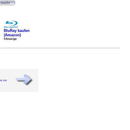
BluRay kaufen
(Amazon)
#Anzeige
he vor