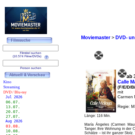
Moviemaster
>
DVD- und
Filmtitel suchen
(10.574 Filme/DVDs)
Person suchen
ab 
Calle M
Kino
Streaming
(F/E/D/B
mit
DVD / Blu-ray
Carmen M
Jul 2026
06.07.
Regie: M
13.07.
20.07.
Länge: 116 Min.
27.07.
Aug 2026
María Ángeles (Carmen Maura)
03.08.
Tanger. Ihre Wohnung in der C
10.08.
Schätze – ist ihr ganzer Stol