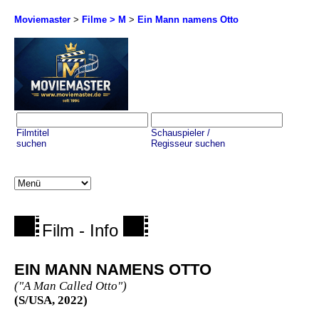
Moviemaster
>
Filme > M
>
Ein Mann namens Otto
Filmtitel
Schauspieler /
suchen
Regisseur suchen
Film - Info
EIN MANN NAMENS OTTO
("A Man Called Otto")
(S/USA, 2022)