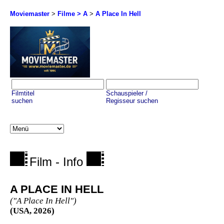
Moviemaster
>
Filme > A
>
A Place In Hell
Filmtitel
Schauspieler /
suchen
Regisseur suchen
Film - Info
A PLACE IN HELL
("A Place In Hell")
(USA, 2026)