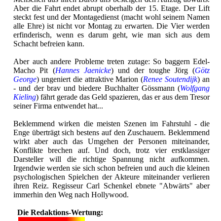
Aber die Fahrt endet abrupt oberhalb der 15. Etage. Der Lift
steckt fest und der Montagedienst (macht wohl seinem Namen
alle Ehre) ist nicht vor Montag zu erwarten. Die Vier werden
erfinderisch, wenn es darum geht, wie man sich aus dem
Schacht befreien kann.
Aber auch andere Probleme treten zutage: So baggern Edel-
Macho Pit (
Hannes Jaenicke
) und der toughe Jörg (
Götz
George
) ungeniert die attraktive Marion (
Renee Soutendijk
) an
- und der brav und biedere Buchhalter Gössmann (
Wolfgang
Kieling
) fährt gerade das Geld spazieren, das er aus dem Tresor
seiner Firma entwendet hat...
Beklemmend wirken die meisten Szenen im Fahrstuhl - die
Enge überträgt sich bestens auf den Zuschauern. Beklemmend
wirkt aber auch das Umgehen der Personen miteinander,
Konflikte brechen auf. Und doch, trotz vier erstklassiger
Darsteller will die richtige Spannung nicht aufkommen.
Irgendwie werden sie sich schon befreien und auch die kleinen
psychologischen Spielchen der Akteure miteinander verlieren
ihren Reiz. Regisseur Carl Schenkel ebnete "Abwärts" aber
immerhin den Weg nach Hollywood.
Die Redaktions-Wertung: