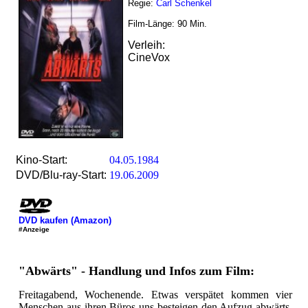
Regie:
Carl Schenkel
Film-Länge:
90
Min.
Verleih:
CineVox
Kino-Start:
04.05.1984
DVD/Blu-ray-Start:
19.06.2009
DVD kaufen (Amazon)
#Anzeige
"Abwärts" - Handlung und Infos zum Film:
Freitagabend, Wochenende. Etwas verspätet kommen vier
Menschen aus ihren Büros uns besteigen den Aufzug abwärts.