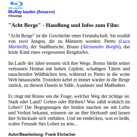
BluRay kaufen (Amazon)
#Anzeige
"Acht Berge" - Handlung und Infos zum Film:
"Acht Berge" ist die Geschichte einer Freundschaft. Sie erzählt
von zwei Jungen, die zu Männern werden: Pietro (
Luca
Marinelli
), der Stadtbursche, Bruno (
Alessandro Borghi
), das
letzte Kind eines vergessenen Bergdorfes.
Im Laufe der Jahre trennen sich ihre Wege. Bruno bleibt seiner
vertrauten Heimat mit hohen Gipfeln, schattigen Tälern und
rauschenden Wildbächen treu, während es Pietro in die weite
Welt hinauszieht. Trotzdem kehrt er immer wieder in die Berge
zurück, zu diesem Dasein in Stille, Ausdauer und Maßhalten.
Er ringt mit Bruno um die Frage, welcher Weg der richtige ist.
Stadt oder Land? Gehen oder Bleiben? Was zählt wirklich im
Leben? Die Begegnungen der beiden machen sie mit Liebe
und Verlust bekannt, erinnern sie an ihre Herkunft und lassen
ihre Schicksale sich entfalten. Und sie entdecken, was es heißt,
wahre Freunde fürs Leben zu sein...
Autor/Bearbeitung:
Frank Ehrlacher