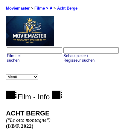
Moviemaster
>
Filme > A
>
Acht Berge
Filmtitel
Schauspieler /
suchen
Regisseur suchen
Film - Info
ACHT BERGE
("Le otto montagne")
(I/B/F, 2022)