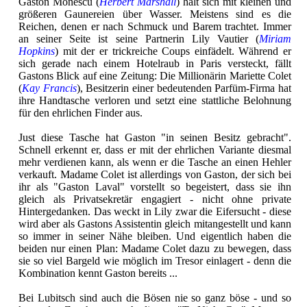
Gaston Monescu (
Herbert Marshall
) hält sich mit kleinen und
größeren Gaunereien über Wasser. Meistens sind es die
Reichen, denen er nach Schmuck und Barem trachtet. Immer
an seiner Seite ist seine Partnerin Lily Vautier (
Miriam
Hopkins
) mit der er trickreiche Coups einfädelt. Während er
sich gerade nach einem Hotelraub in Paris versteckt, fällt
Gastons Blick auf eine Zeitung: Die Millionärin Mariette Colet
(
Kay Francis
), Besitzerin einer bedeutenden Parfüm-Firma hat
ihre Handtasche verloren und setzt eine stattliche Belohnung
für den ehrlichen Finder aus.
Just diese Tasche hat Gaston "in seinen Besitz gebracht".
Schnell erkennt er, dass er mit der ehrlichen Variante diesmal
mehr verdienen kann, als wenn er die Tasche an einen Hehler
verkauft. Madame Colet ist allerdings von Gaston, der sich bei
ihr als "Gaston Laval" vorstellt so begeistert, dass sie ihn
gleich als Privatsekretär engagiert - nicht ohne private
Hintergedanken. Das weckt in Lily zwar die Eifersucht - diese
wird aber als Gastons Assistentin gleich mitangestellt und kann
so immer in seiner Nähe bleiben. Und eigentlich haben die
beiden nur einen Plan: Madame Colet dazu zu bewegen, dass
sie so viel Bargeld wie möglich im Tresor einlagert - denn die
Kombination kennt Gaston bereits ...
Bei Lubitsch sind auch die Bösen nie so ganz böse - und so