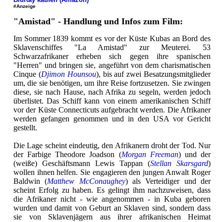
#Anzeige
"Amistad" - Handlung und Infos zum Film:
Im Sommer 1839 kommt es vor der Küste Kubas an Bord des
Sklavenschiffes "La Amistad" zur Meuterei. 53
Schwarzafrikaner erheben sich gegen ihre spanischen
"Herren" und bringen sie, angeführt von dem charismatischen
Cinque (
Djimon Hounsou
), bis auf zwei Besatzungsmitglieder
um, die sie benötigen, um ihre Reise fortzusetzen. Sie zwingen
diese, sie nach Hause, nach Afrika zu segeln, werden jedoch
überlistet. Das Schiff kann von einem amerikanischen Schiff
vor der Küste Connecticuts aufgebracht werden. Die Afrikaner
werden gefangen genommen und in den USA vor Gericht
gestellt.
Die Lage scheint eindeutig, den Afrikanern droht der Tod. Nur
der Farbige Theodore Joadson (
Morgan Freeman
) und der
(weiße) Geschäftsmann Lewis Tappan (
Stellan Skarsgard
)
wollen ihnen helfen. Sie engagieren den jungen Anwalt Roger
Baldwin (
Matthew McConaughey
) als Verteidiger und der
scheint Erfolg zu haben. Es gelingt ihm nachzuweisen, dass
die Afrikaner nicht - wie angenommen - in Kuba geboren
wurden und damit von Geburt an Sklaven sind, sondern dass
sie von Sklavenjägern aus ihrer afrikanischen Heimat