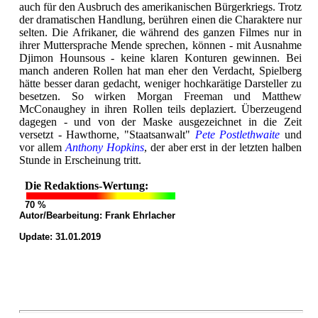
auch für den Ausbruch des amerikanischen Bürgerkriegs. Trotz
der dramatischen Handlung, berühren einen die Charaktere nur
selten. Die Afrikaner, die während des ganzen Filmes nur in
ihrer Muttersprache Mende sprechen, können - mit Ausnahme
Djimon Hounsous - keine klaren Konturen gewinnen. Bei
manch anderen Rollen hat man eher den Verdacht, Spielberg
hätte besser daran gedacht, weniger hochkarätige Darsteller zu
besetzen. So wirken Morgan Freeman und Matthew
McConaughey in ihren Rollen teils deplaziert. Überzeugend
dagegen - und von der Maske ausgezeichnet in die Zeit
versetzt - Hawthorne, "Staatsanwalt"
Pete Postlethwaite
und
vor allem
Anthony Hopkins
, der aber erst in der letzten halben
Stunde in Erscheinung tritt.
Die Redaktions-Wertung:
70 %
Autor/Bearbeitung:
Frank Ehrlacher
Update: 31.01.2019