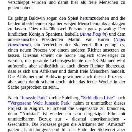
verschleppt wurden und damit hier als freie Menschen zu
gelten haben.
Es gelingt Baldwin sogar, den Spieß herumzudrehen und die
beiden überlebenden Spanier wegen Menschenraubs anklagen
zu lassen. Dies missfällt zwei Personen ganz gewaltig: Der
kindlichen Königin Spaniens, Isabella (
Anna Paquin
) und dem
amerikanischen Präsidenten Martin Van Buren (
Nigel
Hawthorne
), ein Verfechter der Sklaverei. Ihm gelingt es,
einen neuen Prozess vor einem anderen Richter ansetzen zu
lassen. Diesmal scheint die Sache ungleich schwieriger zu
werden, die gesamte Lebensgeschichte der 53 Männer wird
aufgerollt, aber schließlich ist auch dieser Richter überzeugt,
dass es sich um Afrikaner und damit freie Menschen handelt.
Die Afrikaner und Baldwin gewinnen auch diesen Prozess -
aber auch damit scheint noch nicht das letzte Woche in der
Sache gesprochen zu sein...
Nach
"Jurassic Park"
drehte Spielberg
"Schindlers Liste"
nach
"Vergessene Welt: Jurassic Park"
nahm er unmittelbar dieses
Projekt in Angriff. Er scheint die Gegensätze zu brauchen,
denn "Amistad" ist wieder ein sehr ehrgeiziger Film mit
unmittelbarem Bezug zur - diesmal amerikanischen -
Geschichte. Die Prozesse gegen die Afrikaner der "Amistad"
galten als richtungweisend für das Ende der Sklaverei aber