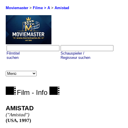
Moviemaster
>
Filme > A
>
Amistad
Filmtitel
Schauspieler /
suchen
Regisseur suchen
Film - Info
AMISTAD
("Amistad")
(USA, 1997)