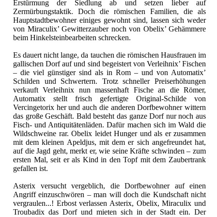
Erstürmung der Siedlung ab und setzen lieber auf
Zermürbungstaktik. Doch die römischen Familien, die als
Hauptstadtbewohner einiges gewohnt sind, lassen sich weder
von Miraculix’ Gewitterzauber noch von Obelix’ Gehämmere
beim Hinkelsteinbearbeiten schrecken.
Es dauert nicht lange, da tauchen die römischen Hausfrauen im
gallischen Dorf auf und sind begeistert von Verleihnix’ Fischen
– die viel günstiger sind als in Rom – und von Automatix’
Schilden und Schwertern. Trotz schneller Preiserhöhungen
verkauft Verleihnix nun massenhaft Fische an die Römer,
Automatix stellt frisch gefertigte Original-Schilde von
Vercingetorix her und auch die anderen Dorfbewohner wittern
das große Geschäft. Bald besteht das ganze Dorf nur noch aus
Fisch- und Antiquitätenläden. Dafür machen sich im Wald die
Wildschweine rar. Obelix leidet Hunger und als er zusammen
mit dem kleinen Apeldjus, mit dem er sich angefreundet hat,
auf die Jagd geht, merkt er, wie seine Kräfte schwinden – zum
ersten Mal, seit er als Kind in den Topf mit dem Zaubertrank
gefallen ist.
Asterix versucht vergeblich, die Dorfbewohner auf einen
Angriff einzuschwören – man will doch die Kundschaft nicht
vergraulen...! Erbost verlassen Asterix, Obelix, Miraculix und
Troubadix das Dorf und mieten sich in der Stadt ein. Der