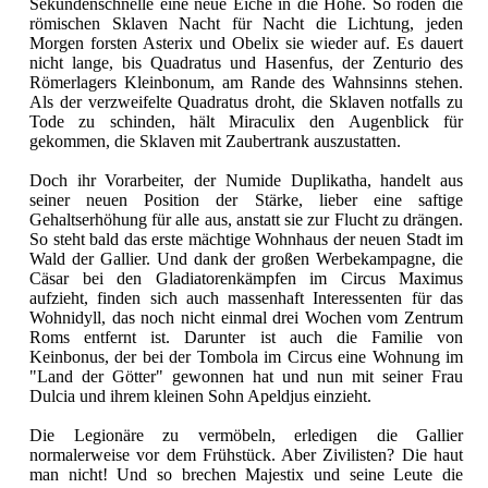
Sekundenschnelle eine neue Eiche in die Höhe. So roden die
römischen Sklaven Nacht für Nacht die Lichtung, jeden
Morgen forsten Asterix und Obelix sie wieder auf. Es dauert
nicht lange, bis Quadratus und Hasenfus, der Zenturio des
Römerlagers Kleinbonum, am Rande des Wahnsinns stehen.
Als der verzweifelte Quadratus droht, die Sklaven notfalls zu
Tode zu schinden, hält Miraculix den Augenblick für
gekommen, die Sklaven mit Zaubertrank auszustatten.
Doch ihr Vorarbeiter, der Numide Duplikatha, handelt aus
seiner neuen Position der Stärke, lieber eine saftige
Gehaltserhöhung für alle aus, anstatt sie zur Flucht zu drängen.
So steht bald das erste mächtige Wohnhaus der neuen Stadt im
Wald der Gallier. Und dank der großen Werbekampagne, die
Cäsar bei den Gladiatorenkämpfen im Circus Maximus
aufzieht, finden sich auch massenhaft Interessenten für das
Wohnidyll, das noch nicht einmal drei Wochen vom Zentrum
Roms entfernt ist. Darunter ist auch die Familie von
Keinbonus, der bei der Tombola im Circus eine Wohnung im
"Land der Götter" gewonnen hat und nun mit seiner Frau
Dulcia und ihrem kleinen Sohn Apeldjus einzieht.
Die Legionäre zu vermöbeln, erledigen die Gallier
normalerweise vor dem Frühstück. Aber Zivilisten? Die haut
man nicht! Und so brechen Majestix und seine Leute die