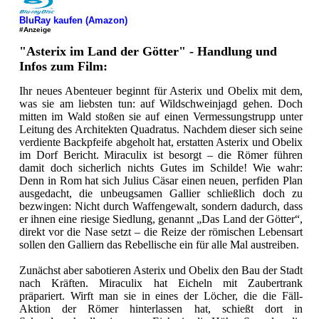
BluRay kaufen (Amazon)
#Anzeige
"Asterix im Land der Götter" - Handlung und
Infos zum Film:
Ihr neues Abenteuer beginnt für Asterix und Obelix mit dem,
was sie am liebsten tun: auf Wildschweinjagd gehen. Doch
mitten im Wald stoßen sie auf einen Vermessungstrupp unter
Leitung des Architekten Quadratus. Nachdem dieser sich seine
verdiente Backpfeife abgeholt hat, erstatten Asterix und Obelix
im Dorf Bericht. Miraculix ist besorgt – die Römer führen
damit doch sicherlich nichts Gutes im Schilde! Wie wahr:
Denn in Rom hat sich Julius Cäsar einen neuen, perfiden Plan
ausgedacht, die unbeugsamen Gallier schließlich doch zu
bezwingen: Nicht durch Waffengewalt, sondern dadurch, dass
er ihnen eine riesige Siedlung, genannt „Das Land der Götter“,
direkt vor die Nase setzt – die Reize der römischen Lebensart
sollen den Galliern das Rebellische ein für alle Mal austreiben.
Zunächst aber sabotieren Asterix und Obelix den Bau der Stadt
nach Kräften. Miraculix hat Eicheln mit Zaubertrank
präpariert. Wirft man sie in eines der Löcher, die die Fäll-
Aktion der Römer hinterlassen hat, schießt dort in