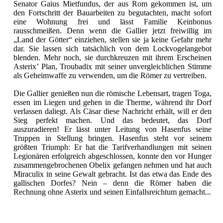
Senator Gaius Mietfundus, der aus Rom gekommen ist, um
den Fortschritt der Bauarbeiten zu begutachten, macht sofort
eine Wohnung frei und lässt Familie Keinbonus
rausschmeißen. Denn wenn die Gallier jetzt freiwillig im
„Land der Götter“ einziehen, stellen sie ja keine Gefahr mehr
dar. Sie lassen sich tatsächlich von dem Lockvogelangebot
blenden. Mehr noch, sie durchkreuzen mit ihrem Erscheinen
Asterix’ Plan, Troubadix mit seiner unvergleichlichen Stimme
als Geheimwaffe zu verwenden, um die Römer zu vertreiben.
Die Gallier genießen nun die römische Lebensart, tragen Toga,
essen im Liegen und gehen in die Therme, während ihr Dorf
verlassen daliegt. Als Cäsar diese Nachricht erhält, will er den
Sieg perfekt machen. Und das bedeutet, das Dorf
auszuradieren! Er lässt unter Leitung von Hasenfus seine
Truppen in Stellung bringen. Hasenfus steht vor seinem
größten Triumph: Er hat die Tarifverhandlungen mit seinen
Legionären erfolgreich abgeschlossen, konnte den vor Hunger
zusammengebrochenen Obelix gefangen nehmen und hat auch
Miraculix in seine Gewalt gebracht. Ist das etwa das Ende des
gallischen Dorfes? Nein – denn die Römer haben die
Rechnung ohne Asterix und seinen Einfallsreichtum gemacht...