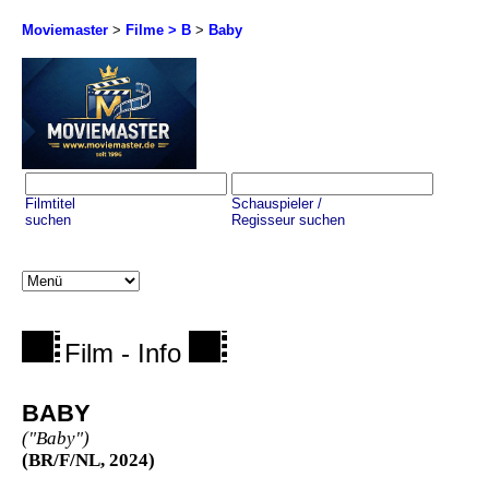
Moviemaster
>
Filme > B
>
Baby
Filmtitel
Schauspieler /
suchen
Regisseur suchen
Film - Info
BABY
("Baby")
(BR/F/NL, 2024)