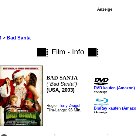
Anzeige
B
>
Bad Santa
Film - Info
BAD SANTA
("Bad Santa")
DVD kaufen (Amazon)
(USA, 2003)
#Anzeige
Regie:
Terry Zwigoff
BluRay kaufen (Amazo
Film-Länge: 93 Min.
#Anzeige