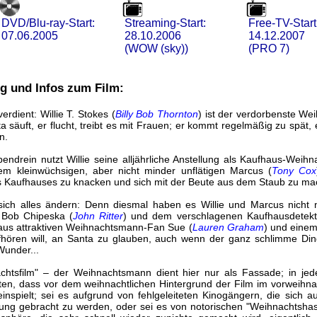
DVD/Blu-ray-Start:
Streaming-Start:
Free-TV-Start
07.06.2005
28.10.2006
14.12.2007
(WOW (sky))
(PRO 7)
g und Infos zum Film:
rdient: Willie T. Stokes (
Billy Bob Thornton
) ist der verdorbenste W
a säuft, er flucht, treibt es mit Frauen; er kommt regelmäßig zu spät, 
n.
endrein nutzt Willie seine alljährliche Anstellung als Kaufhaus-Wei
 kleinwüchsigen, aber nicht minder unflätigen Marcus (
Tony Cox
 Kaufhauses zu knacken und sich mit der Beute aus dem Staub zu ma
sich alles ändern: Denn diesmal haben es Willie und Marcus nicht
 Bob Chipeska (
John Ritter
) und dem verschlagenen Kaufhausdetekti
aus attraktiven Weihnachtsmann-Fan Sue (
Lauren Graham
) und einem
ufhören will, an Santa zu glauben, auch wenn der ganz schlimme Ding
Wunder...
htsfilm" – der Weihnachtsmann dient hier nur als Fassade; in jede
nten, dass vor dem weihnachtlichen Hintergrund der Film im vorweihna
inspielt; sei es aufgrund von fehlgeleiteten Kinogängern, die sich a
ung gebracht zu werden, oder sei es von notorischen "Weihnachtshass