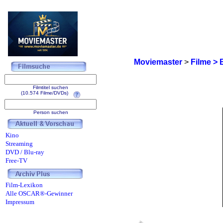
Moviemaster
>
Filme > 
Filmtitel suchen
(10.574 Filme/DVDs)
Person suchen
Kino
Streaming
DVD / Blu-ray
Free-TV
Film-Lexikon
Alle OSCAR®-Gewinner
Impressum