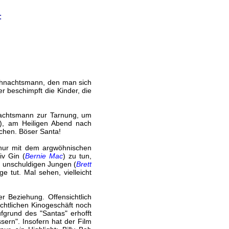
:
eihnachtsmann, den man sich
er beschimpft die Kinder, die
hnachtsmann zur Tarnung, um
), am Heiligen Abend nach
chen. Böser Santa!
 nur mit dem argwöhnischen
v Gin (
Bernie Mac
) zu tun,
 unschuldigen Jungen (
Brett
e tut. Mal sehen, vielleicht
r Beziehung. Offensichtlich
chtlichen Kinogeschäft noch
ufgrund des "Santas" erhofft
ern". Insofern hat der Film