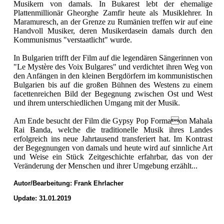
Musikern von damals. In Bukarest lebt der ehemalige
Plattenmillionär Gheorghe Zamfir heute als Musiklehrer. In
Maramuresch, an der Grenze zu Rumänien treffen wir auf eine
Handvoll Musiker, deren Musikerdasein damals durch den
Kommunismus "verstaatlicht" wurde.
In Bulgarien trifft der Film auf die legendären Sängerinnen von
"Le Mystère des Voix Bulgares" und verdichtet ihren Weg von
den Anfängen in den kleinen Bergdörfern im kommunistischen
Bulgarien bis auf die großen Bühnen des Westens zu einem
facettenreichen Bild der Begegnung zwischen Ost und West
und ihrem unterschiedlichen Umgang mit der Musik.
Am Ende besucht der Film die Gypsy Pop Formaon Mahala
Rai Banda, welche die traditionelle Musik ihres Landes
erfolgreich ins neue Jahrtausend transferiert hat. Im Kontrast
der Begegnungen von damals und heute wird auf sinnliche Art
und Weise ein Stück Zeitgeschichte erfahrbar, das von der
Veränderung der Menschen und ihrer Umgebung erzählt...
Autor/Bearbeitung:
Frank Ehrlacher
Update: 31.01.2019