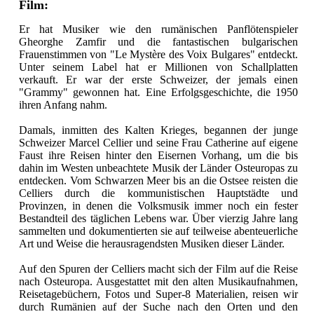
Film:
Er hat Musiker wie den rumänischen Panflötenspieler
Gheorghe Zamfir und die fantastischen bulgarischen
Frauenstimmen von "Le Mystère des Voix Bulgares" entdeckt.
Unter seinem Label hat er Millionen von Schallplatten
verkauft. Er war der erste Schweizer, der jemals einen
"Grammy" gewonnen hat. Eine Erfolgsgeschichte, die 1950
ihren Anfang nahm.
Damals, inmitten des Kalten Krieges, begannen der junge
Schweizer Marcel Cellier und seine Frau Catherine auf eigene
Faust ihre Reisen hinter den Eisernen Vorhang, um die bis
dahin im Westen unbeachtete Musik der Länder Osteuropas zu
entdecken. Vom Schwarzen Meer bis an die Ostsee reisten die
Celliers durch die kommunistischen Hauptstädte und
Provinzen, in denen die Volksmusik immer noch ein fester
Bestandteil des täglichen Lebens war. Über vierzig Jahre lang
sammelten und dokumentierten sie auf teilweise abenteuerliche
Art und Weise die herausragendsten Musiken dieser Länder.
Auf den Spuren der Celliers macht sich der Film auf die Reise
nach Osteuropa. Ausgestattet mit den alten Musikaufnahmen,
Reisetagebüchern, Fotos und Super-8 Materialien, reisen wir
durch Rumänien auf der Suche nach den Orten und den