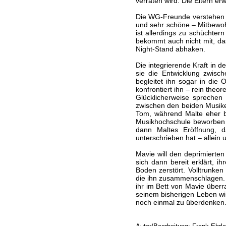
verraten wird. Die Eltern e
Die WG-Freunde verstehen M
und sehr schöne – Mitbewohne
ist allerdings zu schüchte
bekommt auch nicht mit, da
Night-Stand abhaken.
Die integrierende Kraft in d
sie die Entwicklung zwisc
begleitet ihn sogar in die 
konfrontiert ihn – rein theor
Glücklicherweise sprechen
zwischen den beiden Musike
Tom, während Malte eher beg
Musikhochschule beworben h
dann Maltes Eröffnung, da
unterschrieben hat – allein
Mavie will den deprimierte
sich dann bereit erklärt, i
Boden zerstört. Volltrunken
die ihn zusammenschlagen. I
ihr im Bett von Mavie überra
seinem bisherigen Leben wi
noch einmal zu überdenken. 