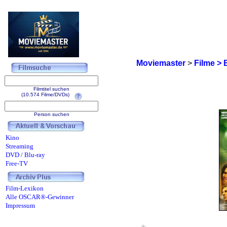
Moviemaster
>
Filme > 
Filmtitel suchen
(10.574 Filme/DVDs)
Person suchen
Kino
Streaming
DVD / Blu-ray
Free-TV
Film-Lexikon
Alle OSCAR®-Gewinner
Impressum