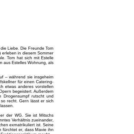
r die Liebe. Die Freunde Tom
) erleben in diesem Sommer
le. Tom hat sich mit Estelle
 Tom aus Estelles Wohnung, als
auf – während sie insgeheim
skellner für einen Catering-
ch etwas anderes vorstellen
r Opern begeistert. Außerdem
en Drogensumpf rutscht und
 so recht. Gern lässt er sich
lassen.
er der WG. Sie ist Mitschs
nntes Verhältnis zueinander,
en exmatrikuliert ist. Seine
 fürchtet er, dass Mavie ihn