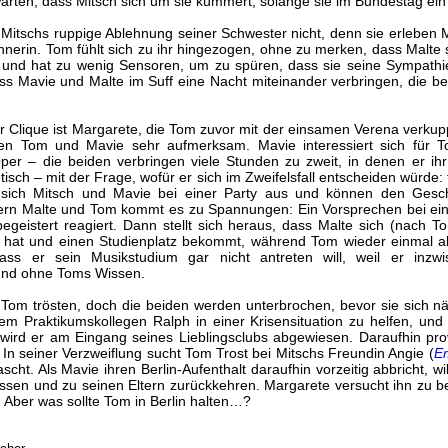
rwarten, dass Mitsch sich um sie kümmert, solange sie im Bundestag ei
itschs ruppige Ablehnung seiner Schwester nicht, denn sie erleben
rin. Tom fühlt sich zu ihr hingezogen, ohne zu merken, dass Malte sehr
rn und hat zu wenig Sensoren, um zu spüren, dass sie seine Sympathi
ss Mavie und Malte im Suff eine Nacht miteinander verbringen, die be
er Clique ist Margarete, die Tom zuvor mit der einsamen Verena verkupp
hen Tom und Mavie sehr aufmerksam. Mavie interessiert sich für 
Oper – die beiden verbringen viele Stunden zu zweit, in denen er ihr 
etisch – mit der Frage, wofür er sich im Zweifelsfall entscheiden würde:
 sich Mitsch und Mavie bei einer Party aus und können den Geschw
rn Malte und Tom kommt es zu Spannungen: Ein Vorsprechen bei eine
eistert reagiert. Dann stellt sich heraus, dass Malte sich (nach To
at und einen Studienplatz bekommt, während Tom wieder einmal abge
ss er sein Musikstudium gar nicht antreten will, weil er inzwi
 und ohne Toms Wissen.
n Tom trösten, doch die beiden werden unterbrochen, bevor sie sich 
hrem Praktikumskollegen Ralph in einer Krisensituation zu helfen, und 
 wird er am Eingang seines Lieblingsclubs abgewiesen. Daraufhin pro
n seiner Verzweiflung sucht Tom Trost bei Mitschs Freundin Angie (
E
scht. Als Mavie ihren Berlin-Aufenthalt daraufhin vorzeitig abbricht, 
ssen und zu seinen Eltern zurückkehren. Margarete versucht ihn zu 
Aber was sollte Tom in Berlin halten…?