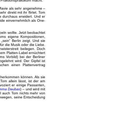
n Fraktionspraktikum macht.
 Mavie als sehr angenehme –
 direkt mit ihr flirtet. Tom
e durchaus erwidert. Und er
ide einvernehmlich als One-
eln wollte. Jetzt beobachtet
Toms eigene Kompositionen,
„sein“ Berlin zeigt. Und sie
 für die Musik oder die Liebe.
isterstreit beilegen. Doch
m Platten-Label ernüchtert
ms Vorbild) bei der Berliner
lehnt wird. Der Gipfel ist
schen einen Plattenvertrag
näherkommen können. Als sie
Tom allein lässt, ist der am
voziert er einige Passanten,
mma Daubas
) – und wird mit
will auch Tom nichts mehr von
bewegen, seine Entscheidung