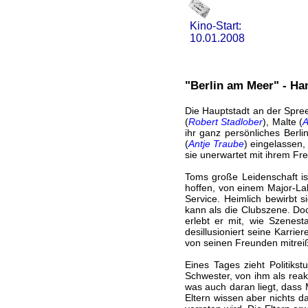
Kino-Start:
10.01.2008
"Berlin am Meer" - Ha
Die Hauptstadt an der Spree
(
Robert Stadlober
), Malte (
A
ihr ganz persönliches Berli
(
Antje Traube
) eingelassen, 
sie unerwartet mit ihrem Fr
Toms große Leidenschaft is
hoffen, von einem Major-Lab
Service. Heimlich bewirbt 
kann als die Clubszene. Doc
erlebt er mit, wie Szenest
desillusioniert seine Karrie
von seinen Freunden mitreiß
Eines Tages zieht Politikst
Schwester, von ihm als reak
was auch daran liegt, dass 
Eltern wissen aber nichts da