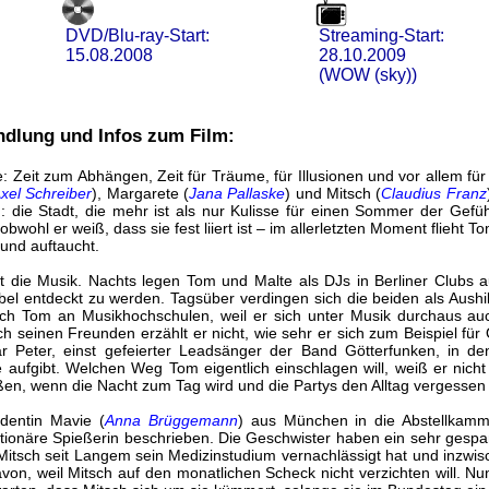
DVD/Blu-ray-Start:
Streaming-Start:
15.08.2008
28.10.2009
(WOW (sky))
ndlung und Infos zum Film:
: Zeit zum Abhängen, Zeit für Träume, für Illusionen und vor allem fü
xel Schreiber
), Margarete (
Jana Pallaske
) und Mitsch (
Claudius Franz
n: die Stadt, die mehr ist als nur Kulisse für einen Sommer der Gefüh
obwohl er weiß, dass sie fest liiert ist – im allerletzten Moment flieht
eund auftaucht.
t die Musik. Nachts legen Tom und Malte als DJs in Berliner Clubs 
el entdeckt zu werden. Tagsüber verdingen sich die beiden als Aushilf
sich Tom an Musikhochschulen, weil er sich unter Musik durchaus au
h seinen Freunden erzählt er nicht, wie sehr er sich zum Beispiel fü
ar Peter, einst gefeierter Leadsänger der Band Götterfunken, in d
re aufgibt. Welchen Weg Tom eigentlich einschlagen will, weiß er nicht
en, wenn die Nacht zum Tag wird und die Partys den Alltag vergessen 
udentin Mavie (
Anna Brüggemann
) aus München in die Abstellkamm
tionäre Spießerin beschrieben. Die Geschwister haben ein sehr gespa
Mitsch seit Langem sein Medizinstudium vernachlässigt hat und inzwisch
von, weil Mitsch auf den monatlichen Scheck nicht verzichten will. Nun