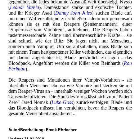
gegenüber, die jedes bekannte Ausmaß weit übersteigt. Nyssa
(
Leonor Varela
), Damaskinos' starke und exotische Tochter,
und ihr Krieger Asad (
Danny John Jules
) suchen Blade auf,
um einen Waffenstillstand zu schließen - denn nur gemeinsam
können sie es mit den Reapers (Sensenmännern), einer
"Superrasse von Vampiren", aufnehmen. Die Reapers haben
rasiermesserscharfe Zähne und übermenschliche Kräfte - sie
sind schnell wie der Blitz. Sie jagen nicht nur Menschen,
sondern auch Vampire. Um sie aufzuhalten, muss Blade sich
mit einem Team hartgesottener Killer verbünden, das eigentlich
nur darauf abgerichtet ist, Blade persönlich zu jagen - das
Bloodpack. Angeführt werden die Killer von Reinhardt (
Ron
Perlman
).
Die Reapers sind Mutationen ihrer Vampir-Vorfahren - sie
überfallen Menschen ebenso wie Vampire und stecken sie mit
dem Reaper-Virus an - innerhalb weniger Wochen werden sich
Tausende infizieren. Die Spur des Virus lässt sich zum "Patient
Zero" Jared Nomak (
Luke Goss
) zurückverfolgen: Blade und
das Bloodpack müssen ihn vernichten, bevor die Reapers die
gesamte Menschheit ausradieren ...
Autor/Bearbeitung:
Frank Ehrlacher