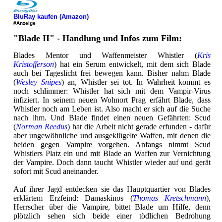
BluRay kaufen (Amazon)
#Anzeige
"Blade II" - Handlung und Infos zum Film:
Blades Mentor und Waffenmeister Whistler (
Kris
Kristofferson
) hat ein Serum entwickelt, mit dem sich Blade
auch bei Tageslicht frei bewegen kann. Bisher nahm Blade
(
Wesley Snipes
) an, Whistler sei tot. In Wahrheit kommt es
noch schlimmer: Whistler hat sich mit dem Vampir-Virus
infiziert. In seinem neuen Wohnort Prag erfährt Blade, dass
Whistler noch am Leben ist. Also macht er sich auf die Suche
nach ihm. Und Blade findet einen neuen Gefährten: Scud
(
Norman Reedus
) hat die Arbeit nicht gerade erfunden - dafür
aber ungewöhnliche und ausgeklügelte Waffen, mit denen die
beiden gegen Vampire vorgehen. Anfangs nimmt Scud
Whistlers Platz ein und mit Blade an Waffen zur Vernichtung
der Vampire. Doch dann taucht Whistler wieder auf und gerät
sofort mit Scud aneinander.
Auf ihrer Jagd entdecken sie das Hauptquartier von Blades
erklärtem Erzfeind: Damaskinos (
Thomas Kretschmann
),
Herrscher über die Vampire, bittet Blade um Hilfe, denn
plötzlich sehen sich beide einer tödlichen Bedrohung