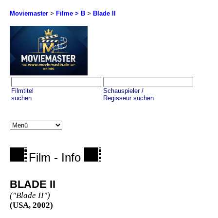
Moviemaster
>
Filme > B
>
Blade II
Filmtitel
Schauspieler /
suchen
Regisseur suchen
Film - Info
BLADE II
("Blade II")
(USA, 2002)