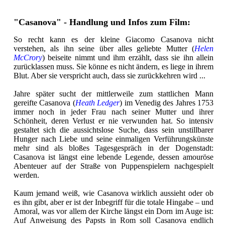
"Casanova" - Handlung und Infos zum Film:
So recht kann es der kleine Giacomo Casanova nicht
verstehen, als ihn seine über alles geliebte Mutter (
Helen
McCrory
) beiseite nimmt und ihm erzählt, dass sie ihn allein
zurücklassen muss. Sie könne es nicht ändern, es liege in ihrem
Blut. Aber sie verspricht auch, dass sie zurückkehren wird ...
Jahre später sucht der mittlerweile zum stattlichen Mann
gereifte Casanova (
Heath Ledger
) im Venedig des Jahres 1753
immer noch in jeder Frau nach seiner Mutter und ihrer
Schönheit, deren Verlust er nie verwunden hat. So intensiv
gestaltet sich die aussichtslose Suche, dass sein unstillbarer
Hunger nach Liebe und seine einmaligen Verführungskünste
mehr sind als bloßes Tagesgespräch in der Dogenstadt:
Casanova ist längst eine lebende Legende, dessen amouröse
Abenteuer auf der Straße von Puppenspielern nachgespielt
werden.
Kaum jemand weiß, wie Casanova wirklich aussieht oder ob
es ihn gibt, aber er ist der Inbegriff für die totale Hingabe – und
Amoral, was vor allem der Kirche längst ein Dorn im Auge ist:
Auf Anweisung des Papsts in Rom soll Casanova endlich