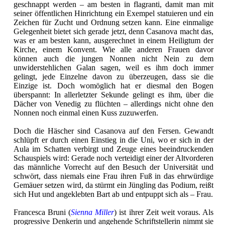
geschnappt werden – am besten in flagranti, damit man mit
seiner öffentlichen Hinrichtung ein Exempel statuieren und ein
Zeichen für Zucht und Ordnung setzen kann. Eine einmalige
Gelegenheit bietet sich gerade jetzt, denn Casanova macht das,
was er am besten kann, ausgerechnet in einem Heiligtum der
Kirche, einem Konvent. Wie alle anderen Frauen davor
können auch die jungen Nonnen nicht Nein zu dem
unwiderstehlichen Galan sagen, weil es ihm doch immer
gelingt, jede Einzelne davon zu überzeugen, dass sie die
Einzige ist. Doch womöglich hat er diesmal den Bogen
überspannt: In allerletzter Sekunde gelingt es ihm, über die
Dächer von Venedig zu flüchten – allerdings nicht ohne den
Nonnen noch einmal einen Kuss zuzuwerfen.
Doch die Häscher sind Casanova auf den Fersen. Gewandt
schlüpft er durch einen Einstieg in die Uni, wo er sich in der
Aula im Schatten verbirgt und Zeuge eines beeindruckenden
Schauspiels wird: Gerade noch verteidigt einer der Altvorderen
das männliche Vorrecht auf den Besuch der Universität und
schwört, dass niemals eine Frau ihren Fuß in das ehrwürdige
Gemäuer setzen wird, da stürmt ein Jüngling das Podium, reißt
sich Hut und angeklebten Bart ab und entpuppt sich als – Frau.
Francesca Bruni (
Sienna Miller
) ist ihrer Zeit weit voraus. Als
progressive Denkerin und angehende Schriftstellerin nimmt sie