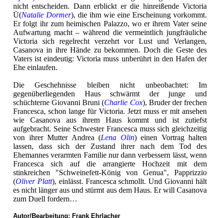
nicht entscheiden. Dann erblickt er die hinreißende Victoria
Ü(
Natalie Dormer
), die ihm wie eine Erscheinung vorkommt.
Er folgt ihr zum heimischen Palazzo, wo er ihrem Vater seine
Aufwartung macht – während die vermeintlich jungfräuliche
Victoria sich regelrecht verzehrt vor Lust und Verlangen,
Casanova in ihre Hände zu bekommen. Doch die Geste des
Vaters ist eindeutig: Victoria muss unberührt in den Hafen der
Ehe einlaufen.
Die Geschehnisse bleiben nicht unbeobachtet: Im
gegenüberliegenden Haus schwärmt der junge und
schüchterne Giovanni Bruni (
Charlie Cox
), Bruder der frechen
Francesca, schon lange für Victoria. Jetzt muss er mit ansehen
wie Casanova aus ihrem Haus kommt und ist zutiefst
aufgebracht. Seine Schwester Francesca muss sich gleichzeitig
von ihrer Mutter Andrea (
Lena Olin
) einen Vortrag halten
lassen, dass sich der Zustand ihrer nach dem Tod des
Ehemannes verarmten Familie nur dann verbessern lässt, wenn
Francesca sich auf die arrangierte Hochzeit mit dem
stinkreichen "Schweinefett-König von Genua", Papprizzio
(
Oliver Platt
), einlässt. Francesca schmollt. Und Giovanni hält
es nicht länger aus und stürmt aus dem Haus. Er will Casanova
zum Duell fordern…
Autor/Bearbeitung:
Frank Ehrlacher