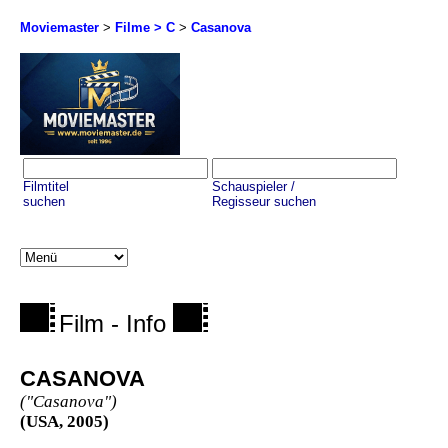
Moviemaster
>
Filme > C
>
Casanova
Filmtitel
Schauspieler /
suchen
Regisseur suchen
Film - Info
CASANOVA
("Casanova")
(USA, 2005)