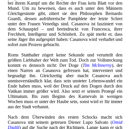
bei ihrem Kampf um die Rechte der Frau kein Blatt vor den
Mund. Um zu beweisen, dass es auch unter den Männern
Gleichgesinnte gibt, zitiert sie den Philosophen Bernardo
Guardi, dessen aufrührerische Pamphlete der letzte Schrei
unter den Frauen Venedigs sind. Casanova ist fasziniert von
dem Schauspiel – und beeindruckt von Francesca, ihrer
Frechheit, Intelligenz und Schönheit. Zu spät merkt er, dass
seine Jäger ihn aufgespürt haben: Casanova wird verhaftet und
sofort zum Prozess gebracht.
Roms Statthalter zögert keine Sekunde und verurteilt den
größten Liebhaber der Welt zum Tod. Doch zur Vollstreckung
kommt es dennoch nicht: Der Doge (
Tim McInnerny
), der
einen Narren an Casanova gefressen hat, interveniert und
begnadigt ihn. Gleichzeitig aber macht Casanova auch
unmissverständlich klar, dass sein unsteter Lebenswandel ein
Ende haben muss, weil der Druck auf den Dogen durch den
Vatikan immer größer wird. Also setzt er seinem Protegé ein
Ultimatum. Bis zum Beginn des Karnevals in wenigen
Wochen muss er unter der Haube sein, sonst wird er für immer
aus der Stadt verbannt.
Nach dem Überwinden des ersten Schocks macht sich
Casanova mit seinem getreuen Diener Lupo Salvato (
Omid
Djalili
) auf die Suche nach der Richtigen. Lange kann er sich