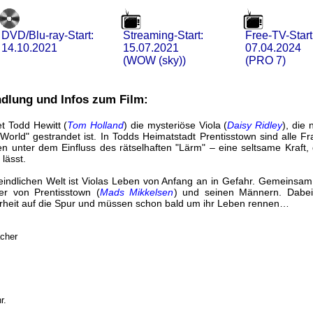
DVD/Blu-ray-Start:
Streaming-Start:
Free-TV-Start
14.10.2021
15.07.2021
07.04.2024
(WOW (sky))
(PRO 7)
dlung und Infos zum Film:
et Todd Hewitt (
Tom Holland
) die mysteriöse Viola (
Daisy Ridley
), die
orld" gestrandet ist. In Todds Heimatstadt Prentisstown sind alle 
 unter dem Einfluss des rätselhaften "Lärm" – eine seltsame Kraft, 
lässt.
feindlichen Welt ist Violas Leben von Anfang an in Gefahr. Gemeinsam 
er von Prentisstown (
Mads Mikkelsen
) und seinen Männern. Dabe
rheit auf die Spur und müssen schon bald um ihr Leben rennen…
acher
r.