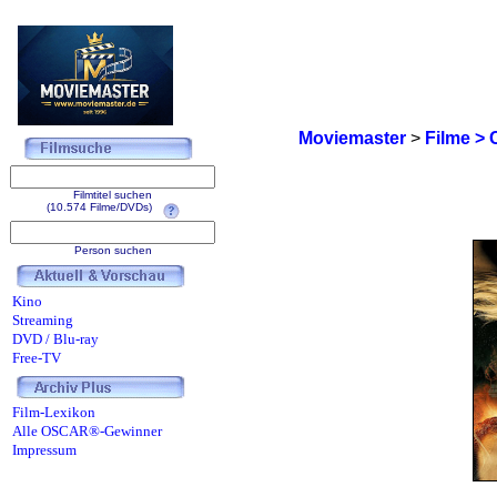
Moviemaster
>
Filme > 
Filmtitel suchen
(10.574 Filme/DVDs)
Person suchen
Kino
Streaming
DVD / Blu-ray
Free-TV
Film-Lexikon
Alle OSCAR®-Gewinner
Impressum