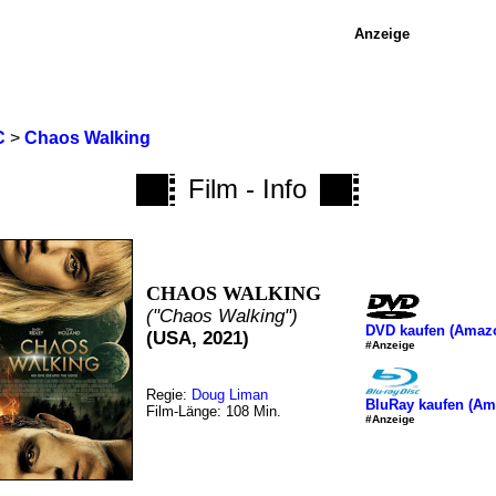
Anzeige
C
>
Chaos Walking
Film - Info
CHAOS WALKING
("Chaos Walking")
DVD kaufen (Amaz
(USA, 2021)
#Anzeige
Regie:
Doug Liman
BluRay kaufen (Am
Film-Länge: 108 Min.
#Anzeige