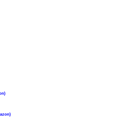
on)
azon)