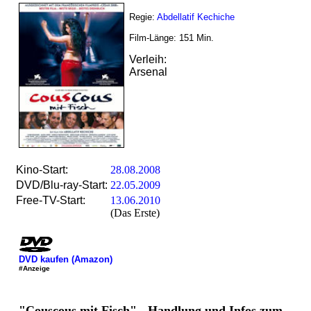
Regie:
Abdellatif Kechiche
Film-Länge:
151
Min.
Verleih:
Arsenal
Kino-Start:
28.08.2008
DVD/Blu-ray-Start:
22.05.2009
Free-TV-Start:
13.06.2010
(Das Erste)
DVD kaufen (Amazon)
#Anzeige
"Couscous mit Fisch" - Handlung und Infos zum