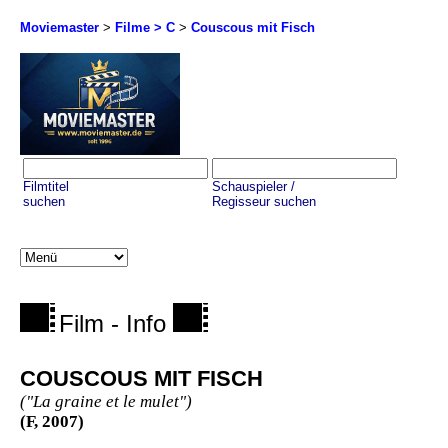
Moviemaster
>
Filme > C
>
Couscous mit Fisch
Filmtitel
Schauspieler /
suchen
Regisseur suchen
Film - Info
COUSCOUS MIT FISCH
("La graine et le mulet")
(F, 2007)