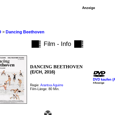
Anzeige
D
>
Dancing Beethoven
Film - Info
DANCING BEETHOVEN
(E/CH, 2016)
DVD kaufen (
#Anzeige
Regie:
Arantxa Aguirre
Film-Länge: 80 Min.