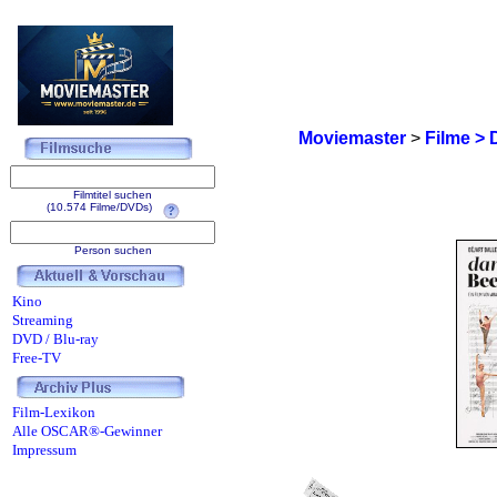
Moviemaster
>
Filme > 
Filmtitel suchen
(10.574 Filme/DVDs)
Person suchen
Kino
Streaming
DVD / Blu-ray
Free-TV
Film-Lexikon
Alle OSCAR®-Gewinner
Impressum