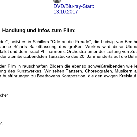
DVD/Blu-ray-Start:
13.10.2017
- Handlung und Infos zum Film:
er", heißt es in Schillers "Ode an die Freude", die Ludwig van Beeth
urice Béjarts Ballettfassung des großen Werkes wird diese Utopie 
let und dem Israel Philharmonic Orchestra unter der Leitung von Zub
 der atemberaubendsten Tanzstücke des 20. Jahrhunderts auf die Büh
der Film in rauschhaften Bildern die ebenso schweißtreibenden wie le
rung des Kunstwerkes. Wir sehen Tänzern, Choreografen, Musikern aus
en Ausführungen zu Beethovens Komposition, die den ewigen Kreislau
acher
r.