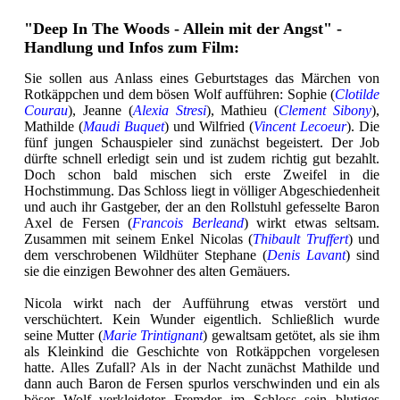
"Deep In The Woods - Allein mit der Angst" -
Handlung und Infos zum Film:
Sie sollen aus Anlass eines Geburtstages das Märchen von
Rotkäppchen und dem bösen Wolf aufführen: Sophie (
Clotilde
Courau
), Jeanne (
Alexia Stresi
), Mathieu (
Clement Sibony
),
Mathilde (
Maudi Buquet
) und Wilfried (
Vincent Lecoeur
). Die
fünf jungen Schauspieler sind zunächst begeistert. Der Job
dürfte schnell erledigt sein und ist zudem richtig gut bezahlt.
Doch schon bald mischen sich erste Zweifel in die
Hochstimmung. Das Schloss liegt in völliger Abgeschiedenheit
und auch ihr Gastgeber, der an den Rollstuhl gefesselte Baron
Axel de Fersen (
Francois Berleand
) wirkt etwas seltsam.
Zusammen mit seinem Enkel Nicolas (
Thibault Truffert
) und
dem verschrobenen Wildhüter Stephane (
Denis Lavant
) sind
sie die einzigen Bewohner des alten Gemäuers.
Nicola wirkt nach der Aufführung etwas verstört und
verschüchtert. Kein Wunder eigentlich. Schließlich wurde
seine Mutter (
Marie Trintignant
) gewaltsam getötet, als sie ihm
als Kleinkind die Geschichte von Rotkäppchen vorgelesen
hatte. Alles Zufall? Als in der Nacht zunächst Mathilde und
dann auch Baron de Fersen spurlos verschwinden und ein als
böser Wolf verkleideter Fremder im Schloss sein blutiges