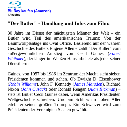
BluRay kaufen (Amazon)
#Anzeige
"Der Butler" - Handlung und Infos zum Film:
30 Jahre im Dienst der mächtigsten Männer der Welt – ein
Butler wird Teil des amerikanischen Traums: Von der
Baumwollplantage ins Oval Office. Basierend auf der wahren
Geschichte des Butlers Eugene Allen erzählt "Der Bulter" vom
außergewöhnlichen Aufstieg von Cecil Gaines (
Forest
Whitaker
), der länger im Weißen Haus arbeitete als jeder seiner
Dienstherren.
Gaines, von 1957 bis 1986 im Zentrum der Macht, sieht sieben
Präsidenten kommen und gehen. Ob Dwight D. Eisenhower
(
Robin Williams
), John F. Kennedy (
James Marsden
), Richard
Nixon (
John Cusack
) oder Ronald Reagan (
Alan Rickman
) –
stets ist Butler Cecil Gaines dabei, wenn Amerikas Präsidenten
Weltgeschichte schreiben. Und am Schluss im hohen Alter
erlebt er seinen größten Triumph: Ein Schwarzer wird zum
Präsidenten der Vereinigten Staaten gewählt...