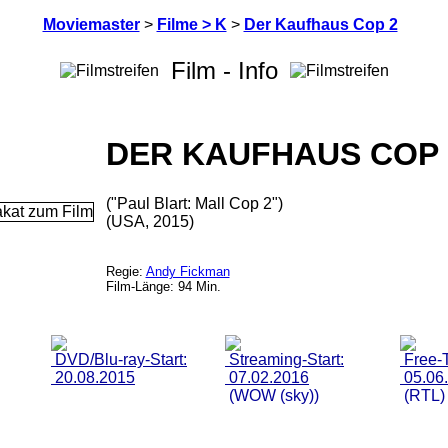
Moviemaster
>
Filme > K
>
Der Kaufhaus Cop 2
Film - Info
DER KAUFHAUS COP 
("Paul Blart: Mall Cop 2")
(USA, 2015)
Regie:
Andy Fickman
Film-Länge: 94 Min.
DVD/Blu-ray-Start:
Streaming-Start:
Free-T
20.08.2015
07.02.2016
05.06
(WOW (sky))
(RTL)