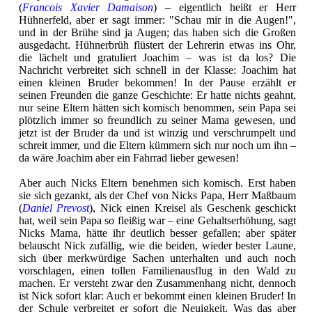
(
Francois Xavier Damaison
) – eigentlich heißt er Herr
Hühnerfeld, aber er sagt immer: "Schau mir in die Augen!",
und in der Brühe sind ja Augen; das haben sich die Großen
ausgedacht. Hühnerbrüh flüstert der Lehrerin etwas ins Ohr,
die lächelt und gratuliert Joachim – was ist da los? Die
Nachricht verbreitet sich schnell in der Klasse: Joachim hat
einen kleinen Bruder bekommen! In der Pause erzählt er
seinen Freunden die ganze Geschichte: Er hatte nichts geahnt,
nur seine Eltern hätten sich komisch benommen, sein Papa sei
plötzlich immer so freundlich zu seiner Mama gewesen, und
jetzt ist der Bruder da und ist winzig und verschrumpelt und
schreit immer, und die Eltern kümmern sich nur noch um ihn –
da wäre Joachim aber ein Fahrrad lieber gewesen!
Aber auch Nicks Eltern benehmen sich komisch. Erst haben
sie sich gezankt, als der Chef von Nicks Papa, Herr Maßbaum
(
Daniel Prevost
), Nick einen Kreisel als Geschenk geschickt
hat, weil sein Papa so fleißig war – eine Gehaltserhöhung, sagt
Nicks Mama, hätte ihr deutlich besser gefallen; aber später
belauscht Nick zufällig, wie die beiden, wieder bester Laune,
sich über merkwürdige Sachen unterhalten und auch noch
vorschlagen, einen tollen Familienausflug in den Wald zu
machen. Er versteht zwar den Zusammenhang nicht, dennoch
ist Nick sofort klar: Auch er bekommt einen kleinen Bruder! In
der Schule verbreitet er sofort die Neuigkeit. Was das aber