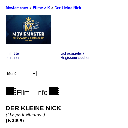
Moviemaster
>
Filme > K
>
Der kleine Nick
Filmtitel
Schauspieler /
suchen
Regisseur suchen
Film - Info
DER KLEINE NICK
("Le petit Nicolas")
(F, 2009)