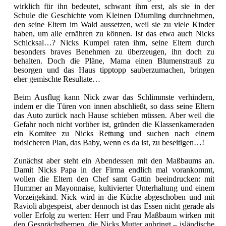
wirklich für ihn bedeutet, schwant ihm erst, als sie in der
Schule die Geschichte vom Kleinen Däumling durchnehmen,
den seine Eltern im Wald aussetzen, weil sie zu viele Kinder
haben, um alle ernähren zu können. Ist das etwa auch Nicks
Schicksal…? Nicks Kumpel raten ihm, seine Eltern durch
besonders braves Benehmen zu überzeugen, ihn doch zu
behalten. Doch die Pläne, Mama einen Blumenstrauß zu
besorgen und das Haus tipptopp sauberzumachen, bringen
eher gemischte Resultate…
Beim Ausflug kann Nick zwar das Schlimmste verhindern,
indem er die Türen von innen abschließt, so dass seine Eltern
das Auto zurück nach Hause schieben müssen. Aber weil die
Gefahr noch nicht vorüber ist, gründen die Klassenkameraden
ein Komitee zu Nicks Rettung und suchen nach einem
todsicheren Plan, das Baby, wenn es da ist, zu beseitigen…!
Zunächst aber steht ein Abendessen mit den Maßbaums an.
Damit Nicks Papa in der Firma endlich mal vorankommt,
wollen die Eltern den Chef samt Gattin beeindrucken: mit
Hummer an Mayonnaise, kultivierter Unterhaltung und einem
Vorzeigekind. Nick wird in die Küche abgeschoben und mit
Ravioli abgespeist, aber dennoch ist das Essen nicht gerade als
voller Erfolg zu werten: Herr und Frau Maßbaum wirken mit
den Gesprächsthemen, die Nicks Mutter anbringt – isländische