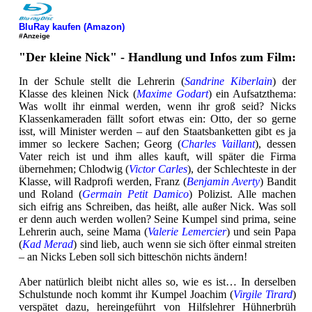
BluRay kaufen (Amazon)
#Anzeige
"Der kleine Nick" - Handlung und Infos zum Film:
In der Schule stellt die Lehrerin (
Sandrine Kiberlain
) der
Klasse des kleinen Nick (
Maxime Godart
) ein Aufsatzthema:
Was wollt ihr einmal werden, wenn ihr groß seid? Nicks
Klassenkameraden fällt sofort etwas ein: Otto, der so gerne
isst, will Minister werden – auf den Staatsbanketten gibt es ja
immer so leckere Sachen; Georg (
Charles Vaillant
), dessen
Vater reich ist und ihm alles kauft, will später die Firma
übernehmen; Chlodwig (
Victor Carles
), der Schlechteste in der
Klasse, will Radprofi werden, Franz (
Benjamin Averty
) Bandit
und Roland (
Germain Petit Damico
) Polizist. Alle machen
sich eifrig ans Schreiben, das heißt, alle außer Nick. Was soll
er denn auch werden wollen? Seine Kumpel sind prima, seine
Lehrerin auch, seine Mama (
Valerie Lemercier
) und sein Papa
(
Kad Merad
) sind lieb, auch wenn sie sich öfter einmal streiten
– an Nicks Leben soll sich bitteschön nichts ändern!
Aber natürlich bleibt nicht alles so, wie es ist… In derselben
Schulstunde noch kommt ihr Kumpel Joachim (
Virgile Tirard
)
verspätet dazu, hereingeführt von Hilfslehrer Hühnerbrüh