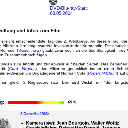
DVD/Blu-ray-Start:
08.05.2004
andlung und Infos zum Film:
ielleicht entscheidendste Tag des 2. Weltkriegs. An diesem Tag, d
e Alliierten ihre langerwartete Invasion in der Normandie. Die deuts
n Rommel (
Walter Hinz
) glaubt zwar noch an die Standhaftigkeit ihres 
den Zusammenbruch fügen.
eitrungen zum Angriff und zur Abwehr auf beiden Seiten. Das Bemüh
itt (
Curd Jürgens
), den Alliierten gedanklich immer einen Schri
nterie-Division um Brigadegeneral Norman Cota (
Robert Mitchum
) auf
e man gleich 3 Regisseure (u.a. Bernhard Wicki), um "den längst
g:
65 %
2
Oscar®s 1963
:
Kamera (s/w): Jean Bourgoin, Walter Wottiz