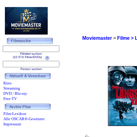
Moviemaster
>
Filme > 
Filmtitel suchen
(10.574 Filme/DVDs)
Person suchen
Kino
Streaming
DVD / Blu-ray
Free-TV
Film-Lexikon
Alle OSCAR®-Gewinner
Impressum