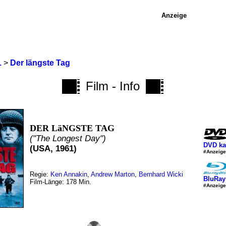
Anzeige
L
>
Der längste Tag
Film - Info
DER LäNGSTE TAG
("The Longest Day")
DVD ka
(USA, 1961)
#Anzeige
Regie:
Ken Annakin
,
Andrew Marton
,
Bernhard Wicki
BluRay
Film-Länge: 178 Min.
#Anzeige