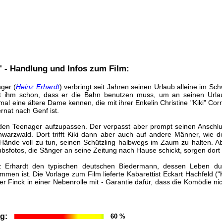
" - Handlung und Infos zum Film:
nger (
Heinz Erhardt
) verbringt seit Jahren seinen Urlaub alleine im Sc
lt ihm schon, dass er die Bahn benutzen muss, um an seinen Urla
al eine ältere Dame kennen, die mit ihrer Enkelin Christine "Kiki" Corn
rnat nach Genf ist.
uf den Teenager aufzupassen. Der verpasst aber prompt seinen Anschl
warzwald. Dort trifft Kiki dann aber auch auf andere Männer, wie 
e Hände voll zu tun, seinen Schützling halbwegs im Zaum zu halten. 
ubsfotos, die Sänger an seine Zeitung nach Hause schickt, sorgen dort 
nz Erhardt den typischen deutschen Biedermann, dessen Leben du
men ist. Die Vorlage zum Film lieferte Kabarettist Eckart Hachfeld
r Finck in einer Nebenrolle mit - Garantie dafür, dass die Komödie nicht
g:
60 %