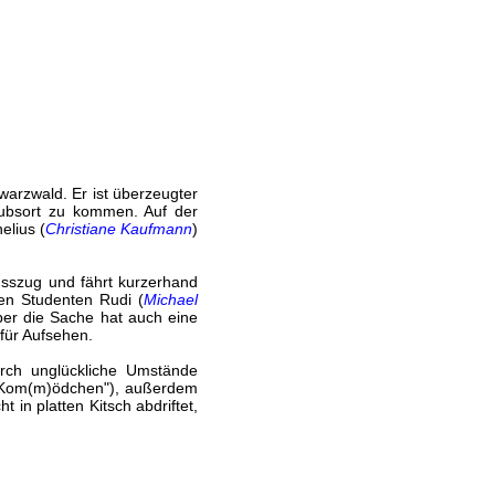
hwarzwald. Er ist überzeugter
ubsort zu kommen. Auf der
elius (
Christiane Kaufmann
)
usszug und fährt kurzerhand
den Studenten Rudi (
Michael
Aber die Sache hat auch eine
für Aufsehen.
rch unglückliche Umstände
 ("Kom(m)ödchen"), außerdem
 in platten Kitsch abdriftet,