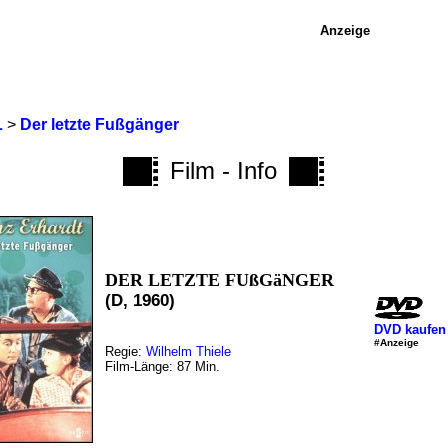
Anzeige
L
>
Der letzte Fußgänger
Film - Info
DER LETZTE FUßGäNGER
(D, 1960)
DVD kaufen
#Anzeige
Regie:
Wilhelm Thiele
Film-Länge: 87 Min.