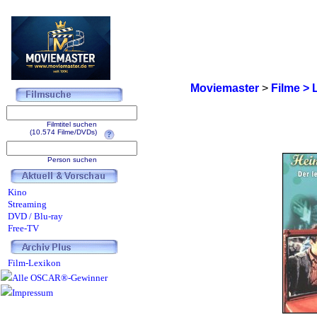
Moviemaster
>
Filme > 
Filmtitel suchen
(10.574 Filme/DVDs)
Person suchen
Kino
Streaming
DVD / Blu-ray
Free-TV
Film-Lexikon
Alle OSCAR®-Gewinner
Impressum