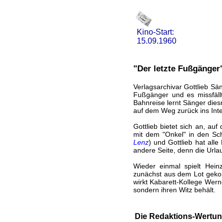
Kino-Start:
15.09.1960
"Der letzte Fußgänger
Verlagsarchivar Gottlieb Sä
Fußgänger und es missfäl
Bahnreise lernt Sänger diesm
auf dem Weg zurück ins Inte
Gottlieb bietet sich an, a
mit dem "Onkel" in den Sch
Lenz
) und Gottlieb hat all
andere Seite, denn die Urla
Wieder einmal spielt Hei
zunächst aus dem Lot gekom
wirkt Kabarett-Kollege Werne
sondern ihren Witz behält.
Die Redaktions-Wertun