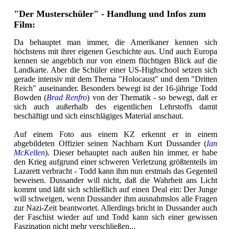
"Der Musterschüler" - Handlung und Infos zum
Film:
Da behauptet man immer, die Amerikaner kennen sich
höchstens mit ihrer eigenen Geschichte aus. Und auch Europa
kennen sie angeblich nur von einem flüchtigen Blick auf die
Landkarte. Aber die Schüler einer US-Highschool setzen sich
gerade intensiv mit dem Thema "Holocaust" und dem "Dritten
Reich" auseinander. Besonders bewegt ist der 16-jährige Todd
Bowden (
Brad Renfro
) von der Thematik - so bewegt, daß er
sich auch außerhalb des eigentlichen Lehrstoffs damit
beschäftigt und sich einschlägiges Material anschaut.
Auf einem Foto aus einem KZ erkennt er in einem
abgebildeten Offizier seinen Nachbarn Kurt Dussander (
Ian
McKellen
). Dieser behauptet nach außen hin immer, er habe
den Krieg aufgrund einer schweren Verletzung größtenteils im
Lazarett verbracht - Todd kann ihm nun erstmals das Gegenteil
beweisen. Dussander will nicht, daß die Wahrheit ans Licht
kommt und läßt sich schließlich auf einen Deal ein: Der Junge
will schweigen, wenn Dussander ihm ausnahmslos alle Fragen
zur Nazi-Zeit beantwortet. Allerdings bricht in Dussander auch
der Faschist wieder auf und Todd kann sich einer gewissen
Faszination nicht mehr verschließen...