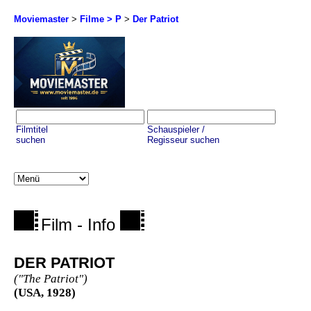
Moviemaster
>
Filme > P
>
Der Patriot
Filmtitel
Schauspieler /
suchen
Regisseur suchen
Film - Info
DER PATRIOT
("The Patriot")
(USA, 1928)