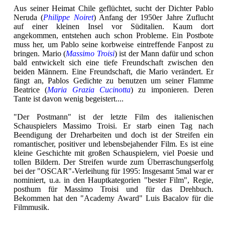
Aus seiner Heimat Chile geflüchtet, sucht der Dichter Pablo
Neruda (
Philippe Noiret
) Anfang der 1950er Jahre Zuflucht
auf einer kleinen Insel vor Süditalien. Kaum dort
angekommen, entstehen auch schon Probleme. Ein Postbote
muss her, um Pablo seine korbweise eintreffende Fanpost zu
bringen. Mario (
Massimo Troisi
) ist der Mann dafür und schon
bald entwickelt sich eine tiefe Freundschaft zwischen den
beiden Männern. Eine Freundschaft, die Mario verändert. Er
fängt an, Pablos Gedichte zu benutzen um seiner Flamme
Beatrice (
Maria Grazia Cucinotta
) zu imponieren. Deren
Tante ist davon wenig begeistert....
"Der Postmann" ist der letzte Film des italienischen
Schauspielers Massimo Troisi. Er starb einen Tag nach
Beendigung der Dreharbeiten und doch ist der Streifen ein
romantischer, positiver und lebensbejahender Film. Es ist eine
kleine Geschichte mit großen Schauspielern, viel Poesie und
tollen Bildern. Der Streifen wurde zum Überraschungserfolg
bei der "OSCAR"-Verleihung für 1995: Insgesamt 5mal war er
nominiert, u.a. in den Hauptkategorien "bester Film", Regie,
posthum für Massimo Troisi und für das Drehbuch.
Bekommen hat den "Academy Award" Luis Bacalov für die
Filmmusik.