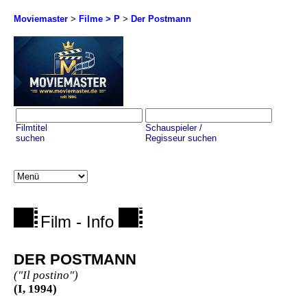
Moviemaster
>
Filme > P
>
Der Postmann
Filmtitel
Schauspieler /
suchen
Regisseur suchen
Film - Info
DER POSTMANN
("Il postino")
(I, 1994)