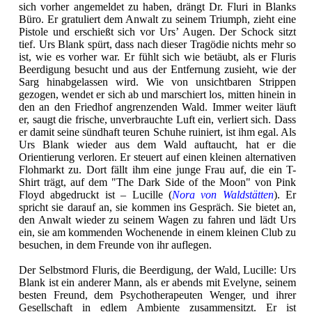
sich vorher angemeldet zu haben, drängt Dr. Fluri in Blanks
Büro. Er gratuliert dem Anwalt zu seinem Triumph, zieht eine
Pistole und erschießt sich vor Urs’ Augen. Der Schock sitzt
tief. Urs Blank spürt, dass nach dieser Tragödie nichts mehr so
ist, wie es vorher war. Er fühlt sich wie betäubt, als er Fluris
Beerdigung besucht und aus der Entfernung zusieht, wie der
Sarg hinabgelassen wird. Wie von unsichtbaren Strippen
gezogen, wendet er sich ab und marschiert los, mitten hinein in
den an den Friedhof angrenzenden Wald. Immer weiter läuft
er, saugt die frische, unverbrauchte Luft ein, verliert sich. Dass
er damit seine sündhaft teuren Schuhe ruiniert, ist ihm egal. Als
Urs Blank wieder aus dem Wald auftaucht, hat er die
Orientierung verloren. Er steuert auf einen kleinen alternativen
Flohmarkt zu. Dort fällt ihm eine junge Frau auf, die ein T-
Shirt trägt, auf dem "The Dark Side of the Moon" von Pink
Floyd abgedruckt ist – Lucille (
Nora von Waldstätten
). Er
spricht sie darauf an, sie kommen ins Gespräch. Sie bietet an,
den Anwalt wieder zu seinem Wagen zu fahren und lädt Urs
ein, sie am kommenden Wochenende in einem kleinen Club zu
besuchen, in dem Freunde von ihr auflegen.
Der Selbstmord Fluris, die Beerdigung, der Wald, Lucille: Urs
Blank ist ein anderer Mann, als er abends mit Evelyne, seinem
besten Freund, dem Psychotherapeuten Wenger, und ihrer
Gesellschaft in edlem Ambiente zusammensitzt. Er ist