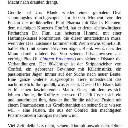
Macht nach draußen drängt.
Gerade hat Urs Blank wieder einen genialen Deal
schonungslos durchgezogen. Im letzten Moment vor der
Fusion der traditionellen Fluri Pharma mit Blanks Klienten,
dem mächtigen Konzern Confed, hat er deren altehrwürdigen
Patriarchen Dr. Fluri aus heiterem Himmel mit einer
Haftungsklausel konfrontiert, die dieser unterzeichnen muss,
wenn der Deal zustande kommen soll: Wenn etwas schiefläuft,
haftet Fluri mit seinem Privatvermögen. Blank weiß, dass der
Mann damit ruiniert ist. Von seinem Privatanwesen aus
verfolgt Pius Ott (
Jürgen Prochnow
) aus sicherer Distanz die
Verhandlungen. Der 60-Jährige ist der Strippenzieher von
Confed, ein geborener Gewinner mit Killerinstinkt, ein
passionierter Jäger, immer auf der Suche nach neuer Beute:
Eine ganze Galerie ausgestopfter Tiere unterstreicht das
nachdrücklich. Ihm gefällt, was er sieht. Diesen Urs Blank hält
er für einen faszinierenden Mann. Einer, mit dem es sich
lohnen könnte, die Kräfte zu messen. Ott lädt Urs zu sich ein
und unterbreitet ihm, dass er ihn für die nächste Fusion mit
einem Pharmariesen aus Großbritannien an seiner Seite wissen
will – eine Fusion, die aus der Confed den mächtigsten
Pharmakonzern Europas machen wird.
Viel Zeit bleibt Urs nicht, seinen Triumph auszukosten. Ohne