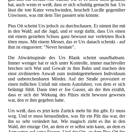
hat, auch wenn er weiß, dass er sich schuldig gemacht hat. Urs
lässt die tote Katze verschwinden, heuchelt Lucille gegenüber
Unwissen, was mit dem Tier passiert sein könnte.
Pius Ott scheint Urs jedoch zu durchschauen. Er nimmt ihn mit
in den Wald; auf die Jagd, und er sorgt dafür, dass Urs einen
mit einem gezielten Schuss ganz bewusst nur verletzten Bock
töten muss. Mit einem Messer, das er Urs danach schenkt - auf
ihm ist eingraviert: "Never hesitate".
Die Abwärtsspirale des Urs Blank scheint unaufhaltsam.
Immer weniger hat er sich unter Kontrolle, immer machtvoller
brechen sich Wut und Gewalt in ihm Bahn und machen den
einst zivilisierten Anwalt zum instinktgetriebenen Individuum
und unberechenbaren Mörder. Auf der Straße provoziert er
einen tödlichen Unfall mit einem Autofahrer, von dem er sich
belästigt fühlt. Dann tötet er Joe Gasser, als der ihm erzählt,
dass er sich der Wirkung des Pilzes nicht bewusst gewesen
war, den er ihm gegeben hatte.
Urs weiß, dass es jetzt kein Zurück mehr für ihn gibt. Er muss
weg. Und er muss herausfinden, was für ein Pilz das war, der
ihn so sehr verändert hat. Wie magisch zieht es ihn in den
Wald, der einzige Ort, an dem er er selbst sein kann, an dem es
Antworten auf seine Fragen. Und der Ort, an dem Pius Ott ihn