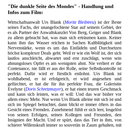
"Die dunkle Seite des Mondes" - Handlung und
Infos zum Film:
Wirtschaftsanwalt Urs Blank (
Moritz Bleibtreu
) ist der Beste
seines Fachs, der unangefochtene Star auf seinem Gebiet, der
es als Partner der Anwaltskanzlei Von Berg, Geiger und Blank
zu allem gebracht hat, was man sich erträumen kann. Keiner
kann ihm das Wasser reichen in Sachen Kaltblütigkeit und
Nervenstärke, wenn es um das Einfädeln und Durchsetzen
höchst komplexer Deals geht. Weil er wie ein Wolf ist, der sich
lautlos anschleicht, abwartet und erst zuschlägt, wenn sein
ahnungsloses Opfer es am wenigsten ahnt. Nie verliert er die
Contenance, nie fällt er aus der Rolle, seine Selbstkontrolle ist
perfekt. Dafür wird er fürstlich entlohnt. Urs Blank ist
wohlhabend, er ist erfolgreich, er wird angesehen und
gefürchtet, er hat die für ihn perfekte Frau, die Galeristin
Evelyne (
Doris Schretzmayer
), er hat einen teuren Geschmack
und kann sich leisten, was er will: Und das war bisher vor
allem eines: Mehr. Nur wenn Urs Blank alleine mit sich ist und
sich im Spiegel betrachtet, dann blickt er immer öfters in das
Gesicht eines Fremden. Zunehmend fühlt er sich leer, losgelöst
von seinen Erfolgen, seinen Kollegen und Freunden, den
Insignien der Macht. Und er spürt, dass das Tier in ihm, von
schierer Willenskraft immer so souverän in Zaum gehalten, mit