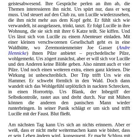
geistesabwesend. Ihre Gespräche perlen an ihm ab, die
Themen interessieren ihn nicht. Urs spürt nur, dass er weg
muss. Und steuert auf den Club zu, um Lucille wiederzusehen,
die ihm nicht mehr aus dem Kopf geht. Er fühlt sich wie
verwandelt, ist ausgelassen, trinkt, tanzt. Er folgt Lucille in ihre
Wohnung, die sie sich mit ihrer 6 Katze teilt. Sie kiffen. Und
Urs lässt sich von Lucille zu einem Abenteuer einladen. Mit
einer kleinen verschworenen Gesellschaft geht es in eine
Waldhütte, wo Zeremonienmeister Joe Gasser (
Andre
Hennicke
) ihnen Pilze anbietet – psychedelische Pilze,
wohlgemerkt. Urs zögert zunächst, aber er will sich vor Lucille
und den Anderen keine Blöße geben. Also nimmt auch er vier
Pilze. Und noch einen weiteren extra, einen ganz kleinen. Die
Wirkung ist unbeschreiblich. Der Trip trifft Urs wie ein
Hammer. Er schwebt förmlich in den Wald. Doch dann
wandelt sich das Wohlgefühl urplötzlich in nackten Schrecken,
in einen Horrortrip. Urs Blank, der Inbegriff der
Selbstkontrolle, rastet aus und dreht durch. Nur mit Mühen
können die anderen den panischen Mann wieder
runterbringen. In seiner Panik schlägt er um sich und trifft
Lucille mit der Faust. Blut fließt.
Am nächsten Tag kann Urs sich an nichts erinnern. Aber er
weiß, dass er nicht mehr weitermachen kann wie bisher, dass
er sein Leben ändern wird, konsequent. Er macht Schluss mit