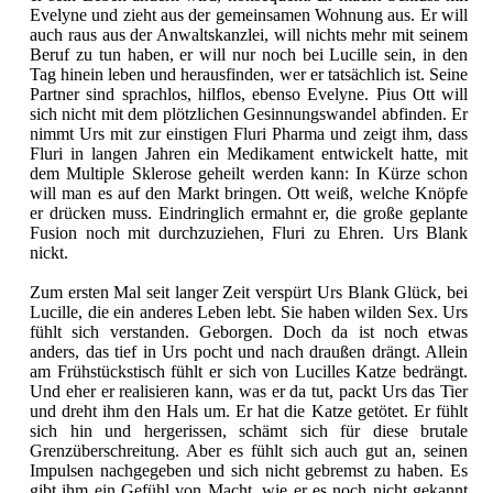
Evelyne und zieht aus der gemeinsamen Wohnung aus. Er will
auch raus aus der Anwaltskanzlei, will nichts mehr mit seinem
Beruf zu tun haben, er will nur noch bei Lucille sein, in den
Tag hinein leben und herausfinden, wer er tatsächlich ist. Seine
Partner sind sprachlos, hilflos, ebenso Evelyne. Pius Ott will
sich nicht mit dem plötzlichen Gesinnungswandel abfinden. Er
nimmt Urs mit zur einstigen Fluri Pharma und zeigt ihm, dass
Fluri in langen Jahren ein Medikament entwickelt hatte, mit
dem Multiple Sklerose geheilt werden kann: In Kürze schon
will man es auf den Markt bringen. Ott weiß, welche Knöpfe
er drücken muss. Eindringlich ermahnt er, die große geplante
Fusion noch mit durchzuziehen, Fluri zu Ehren. Urs Blank
nickt.
Zum ersten Mal seit langer Zeit verspürt Urs Blank Glück, bei
Lucille, die ein anderes Leben lebt. Sie haben wilden Sex. Urs
fühlt sich verstanden. Geborgen. Doch da ist noch etwas
anders, das tief in Urs pocht und nach draußen drängt. Allein
am Frühstückstisch fühlt er sich von Lucilles Katze bedrängt.
Und eher er realisieren kann, was er da tut, packt Urs das Tier
und dreht ihm den Hals um. Er hat die Katze getötet. Er fühlt
sich hin und hergerissen, schämt sich für diese brutale
Grenzüberschreitung. Aber es fühlt sich auch gut an, seinen
Impulsen nachgegeben und sich nicht gebremst zu haben. Es
gibt ihm ein Gefühl von Macht, wie er es noch nicht gekannt