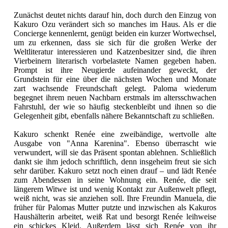
Zunächst deutet nichts darauf hin, doch durch den Einzug von
Kakuro Ozu verändert sich so manches im Haus. Als er die
Concierge kennenlernt, genügt beiden ein kurzer Wortwechsel,
um zu erkennen, dass sie sich für die großen Werke der
Weltliteratur interessieren und Katzenbesitzer sind, die ihren
Vierbeinern literarisch vorbelastete Namen gegeben haben.
Prompt ist ihre Neugierde aufeinander geweckt, der
Grundstein für eine über die nächsten Wochen und Monate
zart wachsende Freundschaft gelegt. Paloma wiederum
begegnet ihrem neuen Nachbarn erstmals im altersschwachen
Fahrstuhl, der wie so häufig steckenbleibt und ihnen so die
Gelegenheit gibt, ebenfalls nähere Bekanntschaft zu schließen.
Kakuro schenkt Renée eine zweibändige, wertvolle alte
Ausgabe von "Anna Karenina". Ebenso überrascht wie
verwundert, will sie das Präsent spontan ablehnen. Schließlich
dankt sie ihm jedoch schriftlich, denn insgeheim freut sie sich
sehr darüber. Kakuro setzt noch einen drauf – und lädt Renée
zum Abendessen in seine Wohnung ein. Renée, die seit
längerem Witwe ist und wenig Kontakt zur Außenwelt pflegt,
weiß nicht, was sie anziehen soll. Ihre Freundin Manuela, die
früher für Palomas Mutter putzte und inzwischen als Kakuros
Haushälterin arbeitet, weiß Rat und besorgt Renée leihweise
ein schickes Kleid. Außerdem lässt sich Renée von ihr