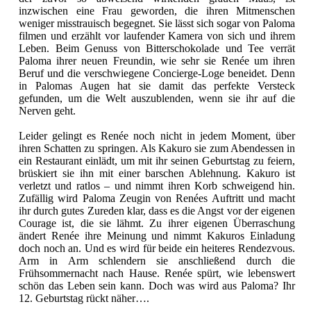
inzwischen eine Frau geworden, die ihren Mitmenschen
weniger misstrauisch begegnet. Sie lässt sich sogar von Paloma
filmen und erzählt vor laufender Kamera von sich und ihrem
Leben. Beim Genuss von Bitterschokolade und Tee verrät
Paloma ihrer neuen Freundin, wie sehr sie Renée um ihren
Beruf und die verschwiegene Concierge-Loge beneidet. Denn
in Palomas Augen hat sie damit das perfekte Versteck
gefunden, um die Welt auszublenden, wenn sie ihr auf die
Nerven geht.
Leider gelingt es Renée noch nicht in jedem Moment, über
ihren Schatten zu springen. Als Kakuro sie zum Abendessen in
ein Restaurant einlädt, um mit ihr seinen Geburtstag zu feiern,
brüskiert sie ihn mit einer barschen Ablehnung. Kakuro ist
verletzt und ratlos – und nimmt ihren Korb schweigend hin.
Zufällig wird Paloma Zeugin von Renées Auftritt und macht
ihr durch gutes Zureden klar, dass es die Angst vor der eigenen
Courage ist, die sie lähmt. Zu ihrer eigenen Überraschung
ändert Renée ihre Meinung und nimmt Kakuros Einladung
doch noch an. Und es wird für beide ein heiteres Rendezvous.
Arm in Arm schlendern sie anschließend durch die
Frühsommernacht nach Hause. Renée spürt, wie lebenswert
schön das Leben sein kann. Doch was wird aus Paloma? Ihr
12. Geburtstag rückt näher….