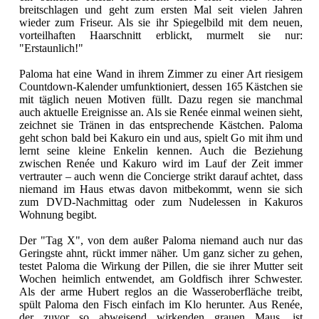
breitschlagen und geht zum ersten Mal seit vielen Jahren
wieder zum Friseur. Als sie ihr Spiegelbild mit dem neuen,
vorteilhaften Haarschnitt erblickt, murmelt sie nur:
"Erstaunlich!"
Paloma hat eine Wand in ihrem Zimmer zu einer Art riesigem
Countdown-Kalender umfunktioniert, dessen 165 Kästchen sie
mit täglich neuen Motiven füllt. Dazu regen sie manchmal
auch aktuelle Ereignisse an. Als sie Renée einmal weinen sieht,
zeichnet sie Tränen in das entsprechende Kästchen. Paloma
geht schon bald bei Kakuro ein und aus, spielt Go mit ihm und
lernt seine kleine Enkelin kennen. Auch die Beziehung
zwischen Renée und Kakuro wird im Lauf der Zeit immer
vertrauter – auch wenn die Concierge strikt darauf achtet, dass
niemand im Haus etwas davon mitbekommt, wenn sie sich
zum DVD-Nachmittag oder zum Nudelessen in Kakuros
Wohnung begibt.
Der "Tag X", von dem außer Paloma niemand auch nur das
Geringste ahnt, rückt immer näher. Um ganz sicher zu gehen,
testet Paloma die Wirkung der Pillen, die sie ihrer Mutter seit
Wochen heimlich entwendet, am Goldfisch ihrer Schwester.
Als der arme Hubert reglos an die Wasseroberfläche treibt,
spült Paloma den Fisch einfach im Klo herunter. Aus Renée,
der zuvor so abweisend wirkenden grauen Maus, ist