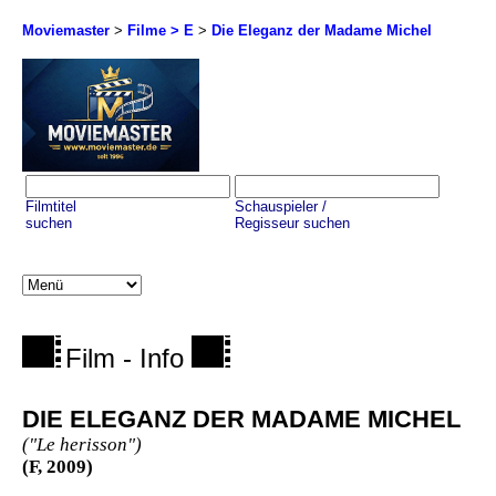
Moviemaster
>
Filme > E
>
Die Eleganz der Madame Michel
Filmtitel
Schauspieler /
suchen
Regisseur suchen
Film - Info
DIE ELEGANZ DER MADAME MICHEL
("Le herisson")
(F, 2009)