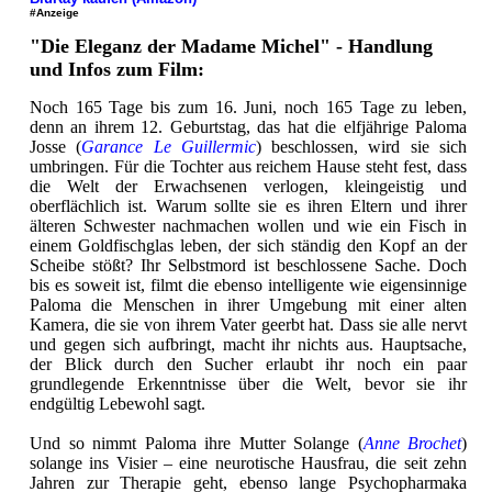
#Anzeige
"Die Eleganz der Madame Michel" - Handlung
und Infos zum Film:
Noch 165 Tage bis zum 16. Juni, noch 165 Tage zu leben,
denn an ihrem 12. Geburtstag, das hat die elfjährige Paloma
Josse (
Garance Le Guillermic
) beschlossen, wird sie sich
umbringen. Für die Tochter aus reichem Hause steht fest, dass
die Welt der Erwachsenen verlogen, kleingeistig und
oberflächlich ist. Warum sollte sie es ihren Eltern und ihrer
älteren Schwester nachmachen wollen und wie ein Fisch in
einem Goldfischglas leben, der sich ständig den Kopf an der
Scheibe stößt? Ihr Selbstmord ist beschlossene Sache. Doch
bis es soweit ist, filmt die ebenso intelligente wie eigensinnige
Paloma die Menschen in ihrer Umgebung mit einer alten
Kamera, die sie von ihrem Vater geerbt hat. Dass sie alle nervt
und gegen sich aufbringt, macht ihr nichts aus. Hauptsache,
der Blick durch den Sucher erlaubt ihr noch ein paar
grundlegende Erkenntnisse über die Welt, bevor sie ihr
endgültig Lebewohl sagt.
Und so nimmt Paloma ihre Mutter Solange (
Anne Brochet
)
solange ins Visier – eine neurotische Hausfrau, die seit zehn
Jahren zur Therapie geht, ebenso lange Psychopharmaka