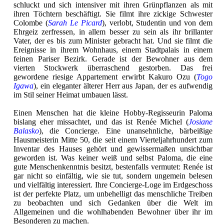
schluckt und sich intensiver mit ihren Grünpflanzen als mit
ihren Töchtern beschäftigt. Sie filmt ihre zickige Schwester
Colombe (
Sarah Le Picard
), verlobt, Studentin und von dem
Ehrgeiz zerfressen, in allem besser zu sein als ihr brillanter
Vater, der es bis zum Minister gebracht hat. Und sie filmt die
Ereignisse in ihrem Wohnhaus, einem Stadtpalais in einem
feinen Pariser Bezirk. Gerade ist der Bewohner aus dem
vierten Stockwerk überraschend gestorben. Das frei
gewordene riesige Appartement erwirbt Kakuro Ozu (
Togo
Igawa
), ein eleganter älterer Herr aus Japan, der es aufwendig
im Stil seiner Heimat umbauen lässt.
Einen Menschen hat die kleine Hobby-Regisseurin Paloma
bislang eher missachtet, und das ist Renée Michel (
Josiane
Balasko
), die Concierge. Eine unansehnliche, bärbeißige
Hausmeisterin Mitte 50, die seit einem Vierteljahrhundert zum
Inventar des Hauses gehört und gewissermaßen unsichtbar
geworden ist. Was keiner weiß und selbst Paloma, die eine
gute Menschenkenntnis besitzt, bestenfalls vermutet: Renée ist
gar nicht so einfältig, wie sie tut, sondern ungemein belesen
und vielfältig interessiert. Ihre Concierge-Loge im Erdgeschoss
ist der perfekte Platz, um unbehelligt das menschliche Treiben
zu beobachten und sich Gedanken über die Welt im
Allgemeinen und die wohlhabenden Bewohner über ihr im
Besonderen zu machen.