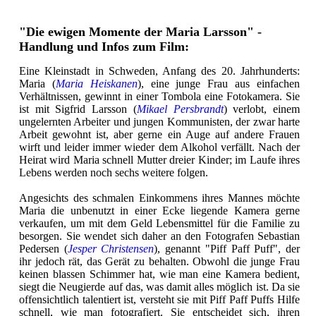
"Die ewigen Momente der Maria Larsson" -
Handlung und Infos zum Film:
Eine Kleinstadt in Schweden, Anfang des 20. Jahrhunderts:
Maria (
Maria Heiskanen
), eine junge Frau aus einfachen
Verhältnissen, gewinnt in einer Tombola eine Fotokamera. Sie
ist mit Sigfrid Larsson (
Mikael Persbrandt
) verlobt, einem
ungelernten Arbeiter und jungen Kommunisten, der zwar harte
Arbeit gewohnt ist, aber gerne ein Auge auf andere Frauen
wirft und leider immer wieder dem Alkohol verfällt. Nach der
Heirat wird Maria schnell Mutter dreier Kinder; im Laufe ihres
Lebens werden noch sechs weitere folgen.
Angesichts des schmalen Einkommens ihres Mannes möchte
Maria die unbenutzt in einer Ecke liegende Kamera gerne
verkaufen, um mit dem Geld Lebensmittel für die Familie zu
besorgen. Sie wendet sich daher an den Fotografen Sebastian
Pedersen (
Jesper Christensen
), genannt "Piff Paff Puff", der
ihr jedoch rät, das Gerät zu behalten. Obwohl die junge Frau
keinen blassen Schimmer hat, wie man eine Kamera bedient,
siegt die Neugierde auf das, was damit alles möglich ist. Da sie
offensichtlich talentiert ist, versteht sie mit Piff Paff Puffs Hilfe
schnell, wie man fotografiert. Sie entscheidet sich, ihren