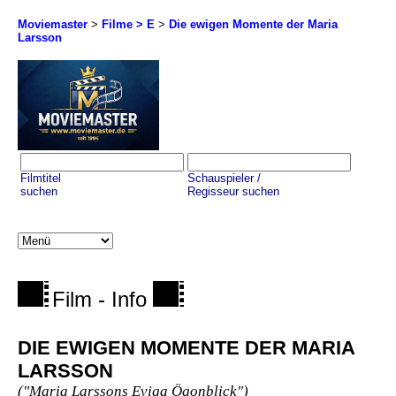
Moviemaster
>
Filme > E
>
Die ewigen Momente der Maria
Larsson
Filmtitel
Schauspieler /
suchen
Regisseur suchen
Film - Info
DIE EWIGEN MOMENTE DER MARIA
LARSSON
("Maria Larssons Eviga Ögonblick")