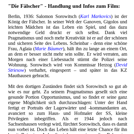
"Die Fälscher" - Handlung und Infos zum Film:
Berlin, 1936: Salomon Sorowitsch (
Karl Markovics
) ist der
König der Fälscher. In seiner Welt der Ganoven, Gigolos und
leichten Mädchen ist das Leben ein Spiel, und das dazu
notwendige Geld druckt er sich selbst. Dank viel
Pragmatismus und noch mehr Kreativität ist er auf der schönen
und sicheren Seite des Lebens. Scheinbar - denn eine schöne
Frau, Aglaia (
Marie Bäumer
), hält ihn zu lange an einem Ort,
an dem er besser nicht mehr sein sollte. Er wird verraten, am
Morgen nach einer Liebesnacht stürmt die Polizei seine
Wohnung. Sorowitsch wird von Kommissar Herzog (
Devid
Striesow
) verhaftet, eingesperrt – und später in das KZ
Mauthausen gebracht.
Mit den dortigen Zuständen findet sich Sorowitsch so gut ab
wie es nur geht. Zu seinem Pragmatismus gesellt sich eine
gesunde Portion Opportunismus, und so findet er seine ganz
eigene Möglichkeit sich durchzuschlagen: Unter der Hand
fertigt er Portraits der Lagerwärter und -kommandanten an,
avanciert so zum Haus- und Hofmaler der SS, kleine
Privilegien inbegriffen. Als er 1944 jedoch nach
Sachsenhausen verlegt wird, fürchtet Sorowitsch, dass es damit
nun vorbei ist. Doch das Leben hält eine letzte Chance für ihn