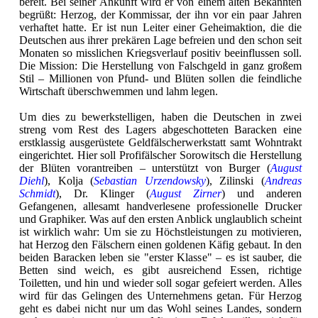
bereit. Bei seiner Ankunft wird er von einem alten Bekannten
begrüßt: Herzog, der Kommissar, der ihn vor ein paar Jahren
verhaftet hatte. Er ist nun Leiter einer Geheimaktion, die die
Deutschen aus ihrer prekären Lage befreien und den schon seit
Monaten so misslichen Kriegsverlauf positiv beeinflussen soll.
Die Mission: Die Herstellung von Falschgeld in ganz großem
Stil – Millionen von Pfund- und Blüten sollen die feindliche
Wirtschaft überschwemmen und lahm legen.
Um dies zu bewerkstelligen, haben die Deutschen in zwei
streng vom Rest des Lagers abgeschotteten Baracken eine
erstklassig ausgerüstete Geldfälscherwerkstatt samt Wohntrakt
eingerichtet. Hier soll Profifälscher Sorowitsch die Herstellung
der Blüten vorantreiben – unterstützt von Burger (
August
Diehl
), Kolja (
Sebastian Urzendowsky
), Zilinski (
Andreas
Schmidt
), Dr. Klinger (
August Zirner
) und anderen
Gefangenen, allesamt handverlesene professionelle Drucker
und Graphiker. Was auf den ersten Anblick unglaublich scheint
ist wirklich wahr: Um sie zu Höchstleistungen zu motivieren,
hat Herzog den Fälschern einen goldenen Käfig gebaut. In den
beiden Baracken leben sie "erster Klasse" – es ist sauber, die
Betten sind weich, es gibt ausreichend Essen, richtige
Toiletten, und hin und wieder soll sogar gefeiert werden. Alles
wird für das Gelingen des Unternehmens getan. Für Herzog
geht es dabei nicht nur um das Wohl seines Landes, sondern