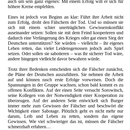
auch um sein ganz eigenes: Mit einem Erfolg will er sich für
höhere Kreise empfehlen.
Eines ist jedoch von Beginn an klar: Führt ihre Arbeit nicht
zum Erfolg, droht den Fälschern der Tod. Und so müssen sie
sich mit einem schier unerträglichen Gewissenskonflikt
auseinander setzen: Sollen sie mit dem Feind kooperieren und
dadurch eine Verlängerung des Krieges oder gar einen Sieg der
Deutschen unterstützen? Sie würden – vielleicht – ihr eigenes
Leben retten, das vieler Leidensgenossen jedoch aufs Spiel
setzen. Oder sollen sie sabotieren – was ihr sicherer Tod wäre,
andere hingegen vielleicht davor bewahren würde.
Trotz ihrer Bedenken entscheiden sich die Fälscher zunächst,
die Pläne der Deutschen auszuführen. Sie nehmen die Arbeit
auf und können rasch erste Erfolge vorweisen. Doch die
Spannungen in der Gruppe wachsen, schon bald kommt es zu
offenen Konflikten. Auf der einen Seite versucht Sorowitsch,
seine Kollegen von der Notwendigkeit einer Kooperation zu
überzeugen. Auf der anderen Seite entwickelt sich Burger
immer mehr zum Gewissen der Fälscher und beschwört die
Wichtigkeit einer Sabotage. Plötzlich geht es nicht mehr nur
darum, Leib und Leben zu retten, sondern das eigene
Gewissen. Wie viel schwieriger das ist, müssen die Fälscher
schmerzhaft erfahren…