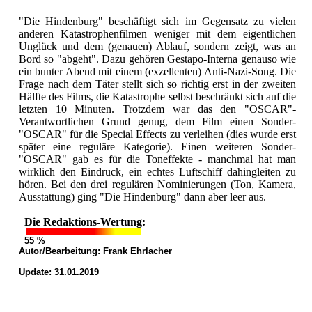
"Die Hindenburg" beschäftigt sich im Gegensatz zu vielen
anderen Katastrophenfilmen weniger mit dem eigentlichen
Unglück und dem (genauen) Ablauf, sondern zeigt, was an
Bord so "abgeht". Dazu gehören Gestapo-Interna genauso wie
ein bunter Abend mit einem (exzellenten) Anti-Nazi-Song. Die
Frage nach dem Täter stellt sich so richtig erst in der zweiten
Hälfte des Films, die Katastrophe selbst beschränkt sich auf die
letzten 10 Minuten. Trotzdem war das den "OSCAR"-
Verantwortlichen Grund genug, dem Film einen Sonder-
"OSCAR" für die Special Effects zu verleihen (dies wurde erst
später eine reguläre Kategorie). Einen weiteren Sonder-
"OSCAR" gab es für die Toneffekte - manchmal hat man
wirklich den Eindruck, ein echtes Luftschiff dahingleiten zu
hören. Bei den drei regulären Nominierungen (Ton, Kamera,
Ausstattung) ging "Die Hindenburg" dann aber leer aus.
Die Redaktions-Wertung:
55 %
Autor/Bearbeitung:
Frank Ehrlacher
Update: 31.01.2019