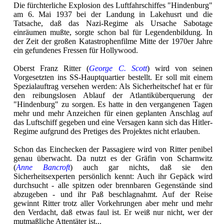
Die fürchterliche Explosion des Luftfahrschiffes "Hindenburg"
am 6. Mai 1937 bei der Landung in Lakehusrt und die
Tatsache, daß das Nazi-Regime als Ursache Sabotage
einräumen mußte, sorgte schon bal für Legendenbildung. In
der Zeit der großen Katastrophenfilme Mitte der 1970er Jahre
ein gefundenes Fressen für Hollywood.
Oberst Franz Ritter (
George C. Scott
) wird von seinen
Vorgesetzten ins SS-Hauptquartier bestellt. Er soll mit einem
Spezialauftrag versehen werden: Als Sicherheitschef hat er für
den reibungslosen Ablauf der Atlantiküberquerung der
"Hindenburg" zu sorgen. Es hatte in den vergangenen Tagen
mehr und mehr Anzeichen für einen geplanten Anschlag auf
das Luftschiff gegeben und eine Versagen kann sich das Hitler-
Regime aufgrund des Pretiges des Projektes nicht erlauben.
Schon das Einchecken der Passagiere wird von Ritter penibel
genau überwacht. Da nutzt es der Gräfin von Scharnwitz
(
Anne Bancroft
) auch gar nichts, daß sie den
Sicherheitsexperten persönlich kennt: Auch ihr Gepäck wird
durchsucht - alle spitzen oder brennbaren Gegenstände sind
abzugeben - und ihr Paß beschlagnahmt. Auf der Reise
gewinnt Ritter trotz aller Vorkehrungen aber mehr und mehr
den Verdacht, daß etwas faul ist. Er weiß nur nicht, wer der
mutmaßliche Attentäter ist...