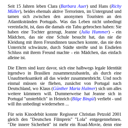
Seit 15 Jahren leben Clara (
Barbara Auer
) und Hans (
Richy
Müller
), beides ehemals aktive Terroristen, im Untergrund und
tarnen sich zwischen den anonymen Touristen an den
Atlantikstränden Portugals. Was das Leben nicht unbedingt
vereinfacht, ist, dass die damals ein Tabu gebrochen haben: Sie
haben eine Tochter gezeugt, Jeanne (
Julia Hummer
) - ein
Mädchen, das nie eine Schule besucht hat, das nie die
Kleidung mit ihren Freundinnen tauschen konnte, das nie den
Unterricht schwänzte, durch Städte streifte und in Eisdielen
Schluss mit ihrem Freund machte - ein Mädchen, das einfach
alleine ist.
Die Eltern sind kurz davor, sich eine halbwegs legale Identität
irgendwo in Brasilien zusammenzubasteln, als durch eine
Unaufmerksamkeit all das wieder zusammenbricht. Und noch
einmal müssen sie fliehen, zunächst von Portugal nach
Deutschland, wo Klaus (
Günther Maria Halmer
) sich um alles
weitere kümmern will. Dummerweise hat Jeanne sich in
Portugal "unsterblich" in Heinrich (
Bilge Bingül
) verliebt - und
will ihn unbedingt wiedersehen ...
Für sein Kinodebüt konnte Regisseur Christian Petzold 2001
gleich den "Deutschen Filmpreis" "Lola" entgegennehmen.
"Die innere Sicherheit" ist mehr ein Road-Movie, denn eine