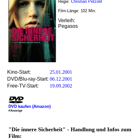
Regie:
Christian Petzold
Film-Länge:
102
Min.
Verleih:
Pegasos
Kino-Start:
25.01.2001
DVD/Blu-ray-Start:
06.12.2001
Free-TV-Start:
19.09.2002
DVD kaufen (Amazon)
#Anzeige
"Die innere Sicherheit" - Handlung und Infos zum
Film: