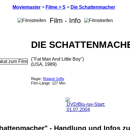
Moviemaster
>
Filme > S
>
Die Schattenmacher
Film - Info
DIE SCHATTENMACH
("Fat Man And Little Boy")
(USA, 1989)
Regie:
Roland Joffe
Film-Länge: 127 Min.
DVD/Blu-ray-Start:
01.07.2004
hattenmacher" - Handlung und Infos z