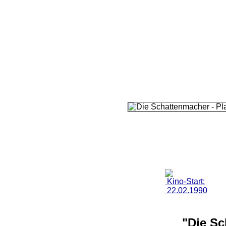
Kino-Start:
22.02.1990
"Die Sc