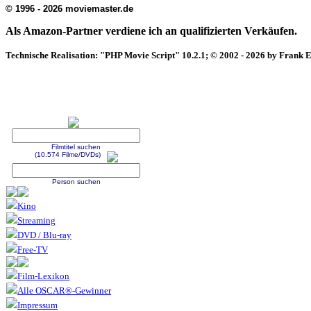
© 1996 - 2026 moviemaster.de
Als Amazon-Partner verdiene ich an qualifizierten Verkäufen.
Technische Realisation: "PHP Movie Script" 10.2.1; © 2002 - 2026 by Frank 
Filmtitel suchen
(10.574 Filme/DVDs)
Person suchen
Kino
Streaming
DVD / Blu-ray
Free-TV
Film-Lexikon
Alle OSCAR®-Gewinner
Impressum