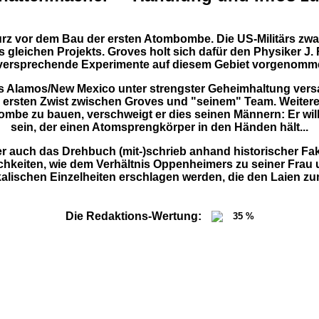
urz vor dem Bau der ersten Atombombe. Die US-Militärs zwa
s gleichen Projekts. Groves holt sich dafür den Physiker J
gversprechende Experimente auf diesem Gebiet vorgenomme
 Alamos/New Mexico unter strengster Geheimhaltung vers
n ersten Zwist zwischen Groves und "seinem" Team. Weitere so
mbe zu bauen, verschweigt er dies seinen Männern: Er will,
sein, der einen Atomsprengkörper in den Händen hält...
r auch das Drehbuch (mit-)schrieb anhand historischer Fakte
chkeiten, wie dem Verhältnis Oppenheimers zu seiner Frau
alischen Einzelheiten erschlagen werden, die den Laien z
Die Redaktions-Wertung:
35 %