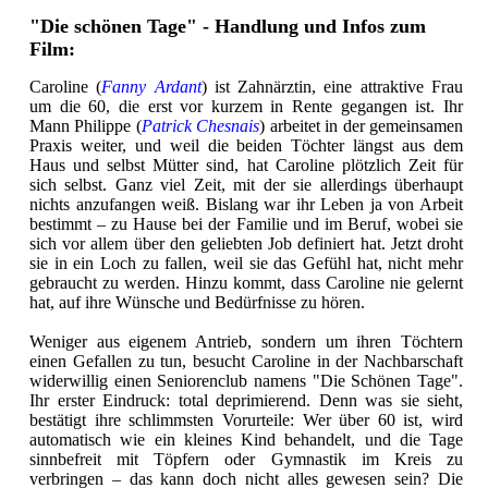
"Die schönen Tage" - Handlung und Infos zum
Film:
Caroline (
Fanny Ardant
) ist Zahnärztin, eine attraktive Frau
um die 60, die erst vor kurzem in Rente gegangen ist. Ihr
Mann Philippe (
Patrick Chesnais
) arbeitet in der gemeinsamen
Praxis weiter, und weil die beiden Töchter längst aus dem
Haus und selbst Mütter sind, hat Caroline plötzlich Zeit für
sich selbst. Ganz viel Zeit, mit der sie allerdings überhaupt
nichts anzufangen weiß. Bislang war ihr Leben ja von Arbeit
bestimmt – zu Hause bei der Familie und im Beruf, wobei sie
sich vor allem über den geliebten Job definiert hat. Jetzt droht
sie in ein Loch zu fallen, weil sie das Gefühl hat, nicht mehr
gebraucht zu werden. Hinzu kommt, dass Caroline nie gelernt
hat, auf ihre Wünsche und Bedürfnisse zu hören.
Weniger aus eigenem Antrieb, sondern um ihren Töchtern
einen Gefallen zu tun, besucht Caroline in der Nachbarschaft
widerwillig einen Seniorenclub namens "Die Schönen Tage".
Ihr erster Eindruck: total deprimierend. Denn was sie sieht,
bestätigt ihre schlimmsten Vorurteile: Wer über 60 ist, wird
automatisch wie ein kleines Kind behandelt, und die Tage
sinnbefreit mit Töpfern oder Gymnastik im Kreis zu
verbringen – das kann doch nicht alles gewesen sein? Die