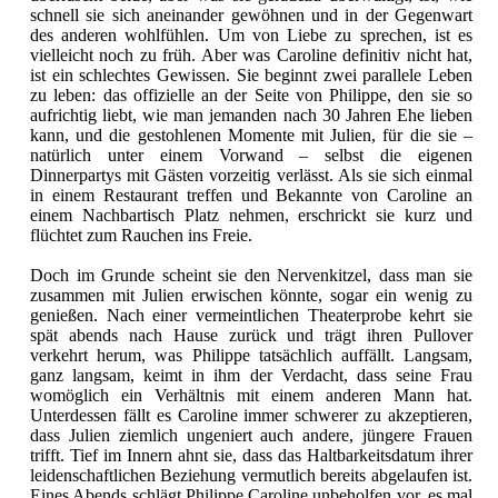
schnell sie sich aneinander gewöhnen und in der Gegenwart
des anderen wohlfühlen. Um von Liebe zu sprechen, ist es
vielleicht noch zu früh. Aber was Caroline definitiv nicht hat,
ist ein schlechtes Gewissen. Sie beginnt zwei parallele Leben
zu leben: das offizielle an der Seite von Philippe, den sie so
aufrichtig liebt, wie man jemanden nach 30 Jahren Ehe lieben
kann, und die gestohlenen Momente mit Julien, für die sie –
natürlich unter einem Vorwand – selbst die eigenen
Dinnerpartys mit Gästen vorzeitig verlässt. Als sie sich einmal
in einem Restaurant treffen und Bekannte von Caroline an
einem Nachbartisch Platz nehmen, erschrickt sie kurz und
flüchtet zum Rauchen ins Freie.
Doch im Grunde scheint sie den Nervenkitzel, dass man sie
zusammen mit Julien erwischen könnte, sogar ein wenig zu
genießen. Nach einer vermeintlichen Theaterprobe kehrt sie
spät abends nach Hause zurück und trägt ihren Pullover
verkehrt herum, was Philippe tatsächlich auffällt. Langsam,
ganz langsam, keimt in ihm der Verdacht, dass seine Frau
womöglich ein Verhältnis mit einem anderen Mann hat.
Unterdessen fällt es Caroline immer schwerer zu akzeptieren,
dass Julien ziemlich ungeniert auch andere, jüngere Frauen
trifft. Tief im Innern ahnt sie, dass das Haltbarkeitsdatum ihrer
leidenschaftlichen Beziehung vermutlich bereits abgelaufen ist.
Eines Abends schlägt Philippe Caroline unbeholfen vor, es mal