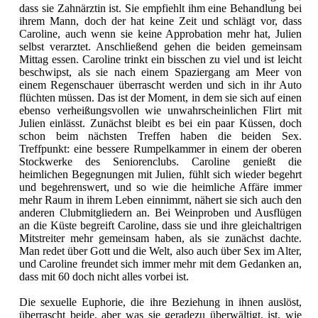
dass sie Zahnärztin ist. Sie empfiehlt ihm eine Behandlung bei
ihrem Mann, doch der hat keine Zeit und schlägt vor, dass
Caroline, auch wenn sie keine Approbation mehr hat, Julien
selbst verarztet. Anschließend gehen die beiden gemeinsam
Mittag essen. Caroline trinkt ein bisschen zu viel und ist leicht
beschwipst, als sie nach einem Spaziergang am Meer von
einem Regenschauer überrascht werden und sich in ihr Auto
flüchten müssen. Das ist der Moment, in dem sie sich auf einen
ebenso verheißungsvollen wie unwahrscheinlichen Flirt mit
Julien einlässt. Zunächst bleibt es bei ein paar Küssen, doch
schon beim nächsten Treffen haben die beiden Sex.
Treffpunkt: eine bessere Rumpelkammer in einem der oberen
Stockwerke des Seniorenclubs. Caroline genießt die
heimlichen Begegnungen mit Julien, fühlt sich wieder begehrt
und begehrenswert, und so wie die heimliche Affäre immer
mehr Raum in ihrem Leben einnimmt, nähert sie sich auch den
anderen Clubmitgliedern an. Bei Weinproben und Ausflügen
an die Küste begreift Caroline, dass sie und ihre gleichaltrigen
Mitstreiter mehr gemeinsam haben, als sie zunächst dachte.
Man redet über Gott und die Welt, also auch über Sex im Alter,
und Caroline freundet sich immer mehr mit dem Gedanken an,
dass mit 60 doch nicht alles vorbei ist.
Die sexuelle Euphorie, die ihre Beziehung in ihnen auslöst,
überrascht beide, aber was sie geradezu überwältigt, ist, wie