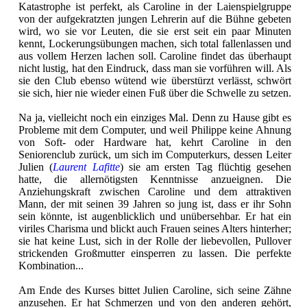
Katastrophe ist perfekt, als Caroline in der Laienspielgruppe
von der aufgekratzten jungen Lehrerin auf die Bühne gebeten
wird, wo sie vor Leuten, die sie erst seit ein paar Minuten
kennt, Lockerungsübungen machen, sich total fallenlassen und
aus vollem Herzen lachen soll. Caroline findet das überhaupt
nicht lustig, hat den Eindruck, dass man sie vorführen will. Als
sie den Club ebenso wütend wie überstürzt verlässt, schwört
sie sich, hier nie wieder einen Fuß über die Schwelle zu setzen.
Na ja, vielleicht noch ein einziges Mal. Denn zu Hause gibt es
Probleme mit dem Computer, und weil Philippe keine Ahnung
von Soft- oder Hardware hat, kehrt Caroline in den
Seniorenclub zurück, um sich im Computerkurs, dessen Leiter
Julien (
Laurent Lafitte
) sie am ersten Tag flüchtig gesehen
hatte, die allernötigsten Kenntnisse anzueignen. Die
Anziehungskraft zwischen Caroline und dem attraktiven
Mann, der mit seinen 39 Jahren so jung ist, dass er ihr Sohn
sein könnte, ist augenblicklich und unübersehbar. Er hat ein
viriles Charisma und blickt auch Frauen seines Alters hinterher;
sie hat keine Lust, sich in der Rolle der liebevollen, Pullover
strickenden Großmutter einsperren zu lassen. Die perfekte
Kombination...
Am Ende des Kurses bittet Julien Caroline, sich seine Zähne
anzusehen. Er hat Schmerzen und von den anderen gehört,