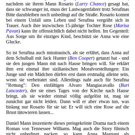
nachdem sie ihrem Mann Rosario (
Larry Chance
) gesagt hat,
dass sie schwanger ist, muss der Lastwagenfahrer trotz Serafinas
Bitte dazubleiben noch unbedingt auf die Straße. Rosario kommt
bei einem Unfall ums Leben und Serafina vergräbt sich in
Trauer. Auch ihre inzwischen 15-jährige Tochter Rose (
Marisa
Pavan
) kann ihr offensichtlich dabei nicht helfen. Im Gegenteil:
Aus Sorge um ihr einziges Kind, beschützt sie Anna wie eine
Glucke.
So ist Serafina auch misstrauisch, als sie erfährt, dass Anna auf
dem Schulball mit Jack Hunter (
Ben Cooper
) getanzt hat - und
sie den jungen Mann mit nach Hause bringen will. Sie erklärt
ihm erst einmal ihre sizilianischen Moralvorstellungen: Ein
Junge und ein Mädchen dürfen erst dann erstmalig alleine sein,
wenn sie verheiratet sind. Allerdings naht auch für Serafina
"Rettung": Den einfältigen Alvaro Mangiacavallo (
Burt
Lancaster
), der sie eines Tages von der Kirche nach Hause
bringt, als sie wieder einmal völlig aufgelöst ist, mag sie
zunächst gar nicht leiden. Dann will er aber etwas tun, was
bislang nur Rosario für sie tat: Er will sich eine Rose auf die
Brust tätowieren lassen...
Daniel Mann inszenierte dieses preisgekrönte Drama nach einem
Roman von Tennessee Williams. Mag auch die Story filmisch
nicht unbedingt packen, so kann Anna Magnani als