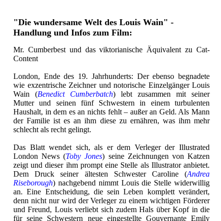
"Die wundersame Welt des Louis Wain" -
Handlung und Infos zum Film:
Mr. Cumberbest und das viktorianische Äquivalent zu Cat-
Content
London, Ende des 19. Jahrhunderts: Der ebenso begnadete
wie exzentrische Zeichner und notorische Einzelgänger Louis
Wain (
Benedict Cumberbatch
) lebt zusammen mit seiner
Mutter und seinen fünf Schwestern in einem turbulenten
Haushalt, in dem es an nichts fehlt – außer an Geld. Als Mann
der Familie ist es an ihm diese zu ernähren, was ihm mehr
schlecht als recht gelingt.
Das Blatt wendet sich, als er dem Verleger der Illustrated
London News (
Toby Jones
) seine Zeichnungen von Katzen
zeigt und dieser ihm prompt eine Stelle als Illustrator anbietet.
Dem Druck seiner ältesten Schwester Caroline (
Andrea
Riseborough
) nachgebend nimmt Louis die Stelle widerwillig
an. Eine Entscheidung, die sein Leben komplett verändert,
denn nicht nur wird der Verleger zu einem wichtigen Förderer
und Freund, Louis verliebt sich zudem Hals über Kopf in die
für seine Schwestern neue eingestellte Gouvernante Emily