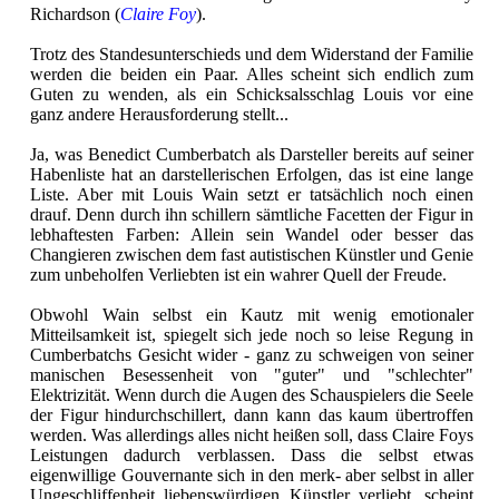
Richardson (
Claire Foy
).
Trotz des Standesunterschieds und dem Widerstand der Familie
werden die beiden ein Paar. Alles scheint sich endlich zum
Guten zu wenden, als ein Schicksalsschlag Louis vor eine
ganz andere Herausforderung stellt...
Ja, was Benedict Cumberbatch als Darsteller bereits auf seiner
Habenliste hat an darstellerischen Erfolgen, das ist eine lange
Liste. Aber mit Louis Wain setzt er tatsächlich noch einen
drauf. Denn durch ihn schillern sämtliche Facetten der Figur in
lebhaftesten Farben: Allein sein Wandel oder besser das
Changieren zwischen dem fast autistischen Künstler und Genie
zum unbeholfen Verliebten ist ein wahrer Quell der Freude.
Obwohl Wain selbst ein Kautz mit wenig emotionaler
Mitteilsamkeit ist, spiegelt sich jede noch so leise Regung in
Cumberbatchs Gesicht wider - ganz zu schweigen von seiner
manischen Besessenheit von "guter" und "schlechter"
Elektrizität. Wenn durch die Augen des Schauspielers die Seele
der Figur hindurchschillert, dann kann das kaum übertroffen
werden. Was allerdings alles nicht heißen soll, dass Claire Foys
Leistungen dadurch verblassen. Dass die selbst etwas
eigenwillige Gouvernante sich in den merk- aber selbst in aller
Ungeschliffenheit liebenswürdigen Künstler verliebt, scheint