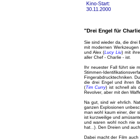
Kino-Start:
30.11.2000
"Drei Engel für Charli
Sie sind wieder da, die drei
mit modernen Werkzeugen u
und Alex (
Lucy Liu
) mit ih
aller Chef - Charlie - ist.
Ihr neuester Fall führt sie 
Stimmen-Identifikationsv
Fingerabdrucktechniken. Du
die drei Engel und ihren B
(
Tim Curry
) ist schnell a
Revolver, aber mit den Waff
Na gut, sind wir ehrlich. N
ganzen Explosionen unbescha
man wohl kaum einer, der s
ist kurzweilige und amüsant
und waren wohl noch nie so
hat...). Den Dreien und au
Dabei macht der Film auch k