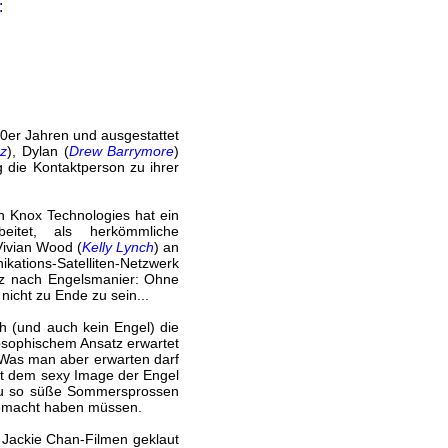
:
70er Jahren und ausgestattet
z
), Dylan (
Drew Barrymore
)
ig die Kontaktperson zu ihrer
n Knox Technologies hat ein
rbeitet, als herkömmliche
Vivian Wood (
Kelly Lynch
) an
ations-Satelliten-Netzwerk
anz nach Engelsmanier: Ohne
nicht zu Ende zu sein...
ch (und auch kein Engel) die
losophischem Ansatz erwartet
 Was man aber erwarten darf
mit dem sexy Image der Engel
 Liu so süße Sommersprossen
 gemacht haben müssen.
n Jackie Chan-Filmen geklaut